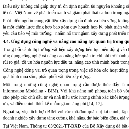
Điều này không chỉ giúp duy trì ổn định nguồn tài nguyên khoáng 
tế của Việt Nam về phát triển xanh và giảm phát thải carbon trong 
Phát triển nguồn cung vật liệu xây dựng ổn định và bền vững không 
là một chiến lược tổng hợp bao gồm quy hoạch hợp lý, phát triển vật l
yêu cầu bảo vệ môi trường - nhằm hỗ trợ ngành xây dựng phát triển h
4.4. Ứng dụng công nghệ và nâng cao năng lực quản trị trong quả
Trong bối cảnh thị trường vật liệu xây dựng liên tục biến động và 
ứng dụng công nghệ và nâng cao năng lực quản trị chi phí trở thành g
rủi ro giá, tối ưu hóa nguồn lực đầu tư, nâng cao tính minh bạch tr
Công nghệ đóng vai trò quan trọng trong việc số hóa các hoạt động 
quá trình mua sắm, phân phối vật liệu xây dựng.
Một trong những công nghệ quan trọng cần được thúc đẩy là mô
Information Modeling - BIM). Với khả năng mô phỏng toàn bộ vòng
cho phép các chủ đầu tư và nhà thầu ước lượng chính xác khối lượng v
ưu, và điều chỉnh thiết kế nhằm giảm lãng phí [14, 17].
Ngoài ra, việc tích hợp BIM với các mô-đun quản trị tài chính, lập
doanh nghiệp xây dựng tăng cường khả năng dự báo biến động giá vật 
Tại Việt Nam, Thông tư 03/2021/TT-BXD của Bộ Xây dựng đã bắt đ