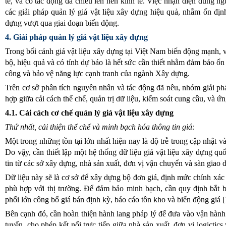
tế, và có tác động đa chiều lên nền kinh tế. Việc nhận diện đúng n
các giải pháp quản lý giá vật liệu xây dựng hiệu quả, nhằm ổn địn
dựng vượt qua giai đoạn biến động.
4. Giải pháp quản lý giá vật liệu xây dựng
Trong bối cảnh giá vật liệu xây dựng tại Việt Nam biến động mạnh, 
bộ, hiệu quả và có tính dự báo là hết sức cần thiết nhằm đảm bảo ổn 
công và bảo vệ năng lực cạnh tranh của ngành Xây dựng.
Trên cơ sở phân tích nguyên nhân và tác động đã nêu, nhóm giải ph
hợp giữa cải cách thể chế, quản trị dữ liệu, kiểm soát cung cầu, và 
4.1. Cải cách cơ chế quản lý giá vật liệu xây dựng
Thứ nhất, cải thiện thể chế và minh bạch hóa thông tin giá:
Một trong những tồn tại lớn nhất hiện nay là độ trễ trong cập nhật và
Do vậy, cần thiết lập một hệ thống dữ liệu giá vật liệu xây dựng quố
tin từ các sở xây dựng, nhà sản xuất, đơn vị vận chuyển và sàn giao dị
Dữ liệu này sẽ là cơ sở để xây dựng bộ đơn giá, định mức chính xác 
phù hợp với thị trường. Để đảm bảo minh bạch, cần quy định bắt 
phối lớn công bố giá bán định kỳ, báo cáo tồn kho và biến động giá 
Bên cạnh đó, cần hoàn thiện hành lang pháp lý để đưa vào vận hành 
tuyến, cho phép kết nối trực tiếp giữa nhà sản xuất, đơn vị logictics