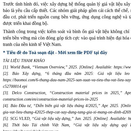
Trước tình hình đó, việc xây dựng hệ thống quản lý giá vật liệu xâ
báo là yêu cầu cấp thiết. Các nhóm giải pháp gồm cải cách thể chế,
đầu cơ, phát triển nguồn cung bền vững, ứng dụng công nghệ và t
được triển khai đồng bộ.
Thành công trong việc kiểm soát và bình ổn giá vật liệu không ch
triển bền vững mà còn đóng góp tích cực vào quá trình hiện đại hóa
tranh của nền kinh tế Việt Nam.
* Tiêu đề do Toà soạn đặt -
Mời xem file PDF tại đây
TÀI LIỆU THAM KHẢO
[1]. World Bank, “Vietnam Overview,” 2025. [Online]. Available: https://w
[2]. Báo Xây dựng, “6 tháng đầu năm 2025: Giá vật liệu leo th
https://baomoi.com/6-thang-dau-nam-2025-san-xuat-va-tieu-thu-vat-lieu-xay
c52700014.epi
[3]. Delco Construction, “Construction material prices in 2025,” Apr.
construction.com/en/construction-material-prices-in-2025
[4]. Báo Đầu tư, “Diễn biến giá vật liệu tháng 4/2025,” Apr. 2025. [Online
gia-vat-lieu-thang-42025-thep-cat-xay-dung-tang-gia-xi-mang-on-dinh-d26
[5]. SCG VLXD, “Giá vật liệu xây dựng,” Jun. 2025. [Online]. Available: ht
[6]. Thời báo Tài chính Việt Nam, “Giá vật liệu xây dựng quý II/