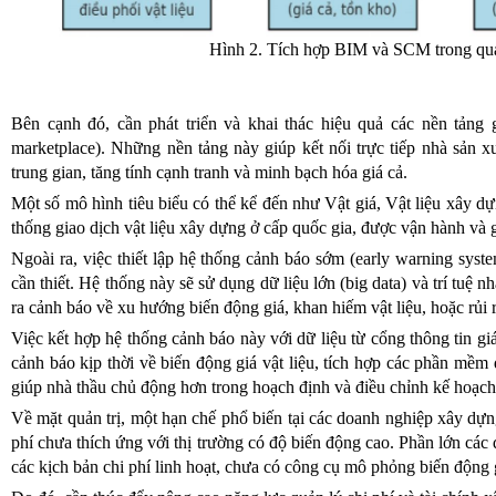
Hình 2. Tích hợp BIM và SCM trong quản
Bên cạnh đó, cần phát triển và khai thác hiệu quả các nền tảng g
marketplace). Những nền tảng này giúp kết nối trực tiếp nhà sản xu
trung gian, tăng tính cạnh tranh và minh bạch hóa giá cả.
Một số mô hình tiêu biểu có thể kể đến như Vật giá, Vật liệu xây 
thống giao dịch vật liệu xây dựng ở cấp quốc gia, được vận hành và g
Ngoài ra, việc thiết lập hệ thống cảnh báo sớm (early warning syst
cần thiết. Hệ thống này sẽ sử dụng dữ liệu lớn (big data) và trí tuệ n
ra cảnh báo về xu hướng biến động giá, khan hiếm vật liệu, hoặc rủi 
Việc kết hợp hệ thống cảnh báo này với dữ liệu từ cổng thông tin gi
cảnh báo kịp thời về biến động giá vật liệu, tích hợp các phần mềm 
giúp nhà thầu chủ động hơn trong hoạch định và điều chỉnh kế hoạch
Về mặt quản trị, một hạn chế phổ biến tại các doanh nghiệp xây dựn
phí chưa thích ứng với thị trường có độ biến động cao. Phần lớn các 
các kịch bản chi phí linh hoạt, chưa có công cụ mô phỏng biến động g