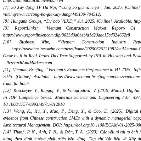
https://thoibaotaichinhvietnam.vn
[7]. Sở Xây dựng TP Hà Nội, “Công bố giá vật liệu”, Jun. 2025. [Online] A
vn/chuyen-muc/cong-bo-gia-xay-dung/449130-704512)
[8]. Hunganh Groups, “Dự báo VLXD,” Jul. 2025. [Online]. Available: http
[9]. ReportLinker, “Vietnam Construction Market Report- Q
https://www.reportlinker.com/dlp/9633d0a6bebfa1d20aac15cd324662c8
[10]. Business Wire, “Vietnam Construction Industry Re
https://www.businesswire.com/news/home/20250626121981/en/Vietnam-Con
Grow-by-6-in-Real-Terms-This-Year-Supported-by-PPI-in-Housing-and-Power
--ResearchAndMarkets.com
[11]. Vietnam Briefing, “Vietnam’s Economic Performance in H1 2025: Infla
2025. [Online]. Available: https://www.vietnam-briefing.com/news/vietnams
trade-fdi.html/
[12]. Koscheyev, V., Rapgof, V., & Vinogradova, V. (2019, March). Digital 
In IOP Conference Series: Materials Science and Engineering (Vol. 49
10.1088/1757-899X/497/1/012010
[13]. Wang, K., Xu, X., Mao, P., Deng, X., & Cao, D. (2025). Digital tr
evidence from Chinese construction SMEs with a dynamic managerial capab
Architectural Management. DOI: https://doi.org/10.1108/ECAM-01-2025-0
[14]. Thanh, P. N., Anh, T. N., & Trần, T. A. (2023). Các yếu tố rủi ro ảnh 
dựng theo định hướng phát triển bền vững. Tạp chí Vật liệu và Xây 