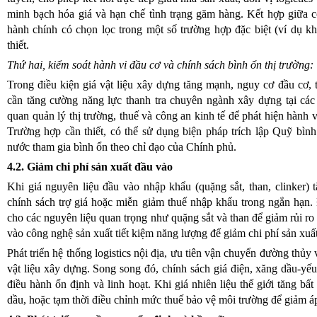
minh bạch hóa giá và hạn chế tình trạng găm hàng. Kết hợp giữa c
hành chính có chọn lọc trong một số trường hợp đặc biệt (ví dụ khi
thiết.
Thứ hai, kiểm soát hành vi đầu cơ và chính sách bình ổn thị trường:
Trong điều kiện giá vật liệu xây dựng tăng mạnh, nguy cơ đầu cơ, t
cần tăng cường năng lực thanh tra chuyên ngành xây dựng tại các
quan quản lý thị trường, thuế và công an kinh tế để phát hiện hành v
Trường hợp cần thiết, có thể sử dụng biện pháp trích lập Quỹ bìn
nước tham gia bình ổn theo chỉ đạo của Chính phủ.
4.2. Giảm chi phí sản xuất đầu vào
Khi giá nguyên liệu đầu vào nhập khẩu (quặng sắt, than, clinker)
chính sách trợ giá hoặc miễn giảm thuế nhập khẩu trong ngắn hạn.
cho các nguyên liệu quan trọng như quặng sắt và than để giảm rủi ro 
vào công nghệ sản xuất tiết kiệm năng lượng để giảm chi phí sản xuất
Phát triển hệ thống logistics nội địa, ưu tiên vận chuyển đường thủy
vật liệu xây dựng. Song song đó, chính sách giá điện, xăng dầu-yếu
điều hành ổn định và linh hoạt. Khi giá nhiên liệu thế giới tăng b
dầu, hoặc tạm thời điều chỉnh mức thuế bảo vệ môi trường để giảm á