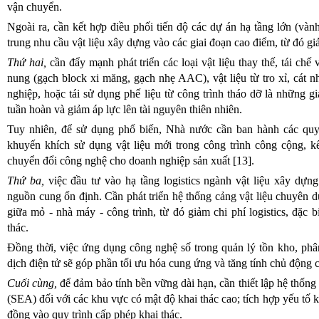
vận chuyển.
Ngoài ra, cần kết hợp điều phối tiến độ các dự án hạ tầng lớn (vành 
trung nhu cầu vật liệu xây dựng vào các giai đoạn cao điểm, từ đó gi
Thứ hai,
cần đẩy mạnh phát triển các loại vật liệu thay thế, tái chế
nung (gạch block xi măng, gạch nhẹ AAC), vật liệu từ tro xỉ, cát nh
nghiệp, hoặc tái sử dụng phế liệu từ công trình tháo dỡ là những g
tuần hoàn và giảm áp lực lên tài nguyên thiên nhiên.
Tuy nhiên, để sử dụng phổ biến, Nhà nước cần ban hành các quy 
khuyến khích sử dụng vật liệu mới trong công trình công cộng, kế
chuyển đổi công nghệ cho doanh nghiệp sản xuất [13].
Thứ ba,
việc đầu tư vào hạ tầng logistics ngành vật liệu xây dựn
nguồn cung ổn định. Cần phát triển hệ thống cảng vật liệu chuyên dụ
giữa mỏ - nhà máy - công trình, từ đó giảm chi phí logistics, đặc b
thác.
Đồng thời, việc ứng dụng công nghệ số trong quản lý tồn kho, phân
dịch điện tử sẽ góp phần tối ưu hóa cung ứng và tăng tính chủ động 
Cuối cùng,
để đảm bảo tính bền vững dài hạn, cần thiết lập hệ thống
(SEA) đối với các khu vực có mật độ khai thác cao; tích hợp yếu tố k
đồng vào quy trình cấp phép khai thác.