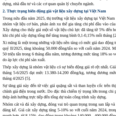
dựng, nhà đầu tư và các cơ quan quản lý chuyên ngành.
2. Thực trạng biến động giá vật liệu xây dựng tại Việt Nam
Trong nửa đầu năm 2025, thị trường vật liệu xây dựng tại Việt Na
nhóm vật liệu cơ bản, phản ánh xu thế gia tăng chi phí đầu vào c
Xây dựng cho thấy giá một số vật liệu chủ lực đã tăng từ 5% đến 
khi chi phí xây dựng tổng thể tăng trung bình 0,1-0,15% mỗi tháng [2
Xi măng là một trong những vật liệu nền tảng có mức giá dao động
quý II/2025, tăng khoảng 50.000 đồng/tấn so với cuối năm 2024. M
50 triệu tấn trong 6 tháng đầu năm, tương đương mức tăng 18% so vớ
do áp lực chi phí sản xuất.
Thép xây dựng là nhóm vật liệu có sự biến động giá rõ rệt nhất. 
tháng 5-6/2025 đạt mức 13.380-14.200 đồng/kg, tương đương mức
tháng 4/2025 [5].
Sự tăng giá này đến từ việc giá quặng sắt và than luyện cốc trên thị
chỉnh giá điện trong nước. Do đặc thù chiếm tỷ trọng lớn trong chi p
thép ảnh hưởng trực tiếp đến tổng dự toán công trình xây dựng.
Nhóm cát và đá xây dựng, đóng vai trò quan trọng trong san lấp v
đáng kể. Giá cát xây dựng tăng 5-10% so với cuối năm 2024, trong
mạnh hơn, từ 8-15%, dao động trong khoảng 140.000 - 400.000 đồng/m