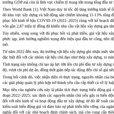
trưởng GDP mà còn là lĩnh vực chiếm tỷ trọng lớn trong tổng đầu tư 
Theo World Bank [1], Việt Nam duy trì tốc độ tăng trưởng kinh tế ổ
đó khu vực xây dựng và bất động sản chiếm khoảng 11-13% tổng đầu
phục hồi kinh tế hậu COVID-19 (2022–2025) cùng với kế hoạch đầu
vốn gần 2,87 triệu tỷ đồng đã khiến nhu cầu vật liệu xây dựng gia tăn
Tuy nhiên, song song với đà phục hồi và phát triển, giá vật liệu x
phức tạp, ảnh hưởng nghiêm trọng đến hiệu quả đầu tư công, tiến độ
mô.
Từ năm 2022 đến nay, thị trường vật liệu xây dựng ghi nhận mức tăn
đặc biệt đối với các nhóm vật liệu chủ đạo như thép xây dựng, xi măn
Tình trạng này không chỉ tạo áp lực lớn lên chi phí đầu tư xây dựng
độ, vượt chi phí dự án, đồng thời gián tiếp tác động đến chỉ số giá ti
Trong bối cảnh đó, việc nhận diện rõ thực trạng, nguyên nhân của bi
các giải pháp quản lý phù hợp trở thành yêu cầu cấp thiết cả về lý luận
Mục tiêu của nghiên cứu này là phân tích thực trạng biến động giá v
đoạn 2022–2025; xác định các nguyên nhân chủ yếu gây ra biến độn
đối với nền kinh tế và hoạt động đầu tư xây dựng; từ đó đề xuất c
kiểm soát biến động giá và đảm bảo sự phát triển bền vững của ng
nghĩa đối với các nhà hoạch định chính sách, mà còn cung cấp thô