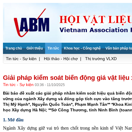
Trang chủ
Giới thiệu
Tin tức
Khoa học - Công nghệ
Văn bản pháp lu
Tin tức - Sự kiện
|
Hội thảo - Hội chợ
|
Thị trường VLXD
Giải pháp kiểm soát biến động giá vật liệ
Tin tức - Sự kiện
03:36 - 11/10/2025
Bài báo đề xuất các giải pháp nhằm kiểm soát hiệu quả biến độ
vững của ngành Xây dựng và đóng góp tích cực vào tăng trưởng
Thị Mỹ Hạnh*, Nguyễn Quốc Toản*, Phạm Mạnh Tân** *Khoa Kinh
học Xây dựng Hà Nội; **Sở Công Thương, tỉnh Ninh Bình (toa
1. Mở đầu
Ngành Xây dựng giữ vai trò then chốt trong nền kinh tế Việt Nam