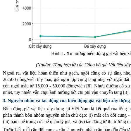
Hình 1. Xu hướng biến động giá vật liệu x
(Nguồn: Tổng hợp từ các Công bố giá Vật liệu x
Ngoài ra, vật liệu hoàn thiện như gạch, ngói cũng có sự tăng nh
26.500 đồng/viên tùy loại; giá ngói lợp cũng tăng nhẹ, với ngói đất
còn ngói màu từ 15.000 - 50.000 đồng/viên [6]. Nhựa đường có xu
nhiệt, tuy nhiên vẫn chịu ảnh hưởng bởi chi phí vận chuyển tăng [3].
3. Nguyên nhân và tác động của biến động giá vật liệu xây dựng
Biến động giá vật liệu xây dựng tại Việt Nam là kết quả của tổng h
phân thành bốn nhóm nguyên nhân chủ đạo: (i) mất cân đối cung - cầ
(iii) hạn chế trong cơ chế quản lý giá, và (iv) tác động từ thị trường q
Trước hết, mất cân đối cung - cầu là nguyên nhân căn bản dẫn đến t