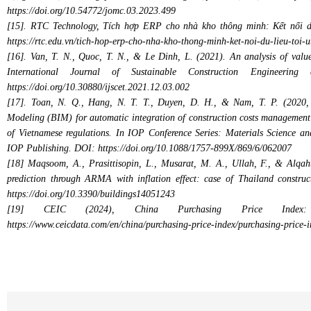
https://doi.org/10.54772/jomc.03.2023.499
[15]. RTC Technology, Tích hợp ERP cho nhà kho thông minh: Kết nối dữ
https://rtc.edu.vn/tich-hop-erp-cho-nha-kho-thong-minh-ket-noi-du-lieu-toi
[16]. Van, T. N., Quoc, T. N., & Le Dinh, L. (2021). An analysis of value
International Journal of Sustainable Construction Engineerin
https://doi.org/10.30880/ijscet.2021.12.03.002
[17]. Toan, N. Q., Hang, N. T. T., Duyen, D. H., & Nam, T. P. (2020, 
Modeling (BIM) for automatic integration of construction costs management
of Vietnamese regulations. In IOP Conference Series: Materials Science an
IOP Publishing. DOI: https://doi.org/10.1088/1757-899X/869/6/062007
[18] Maqsoom, A., Prasittisopin, L., Musarat, M. A., Ullah, F., & Alqaht
prediction through ARMA with inflation effect: case of Thailand construc
https://doi.org/10.3390/buildings14051243
[19] CEIC (2024), China Purchasing Price Index:
https://www.ceicdata.com/en/china/purchasing-price-index/purchasing-price-