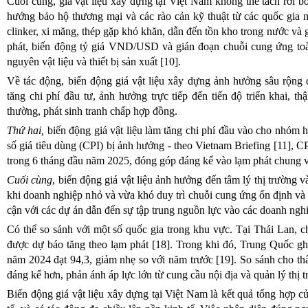
Cuối cùng, giá vật liệu xây dựng tại Việt Nam không thể tách rời b
hướng bảo hộ thương mại và các rào cản kỹ thuật từ các quốc gia 
clinker, xi măng, thép gặp khó khăn, dẫn đến tồn kho trong nước và g
phát, biến động tỷ giá VND/USD và gián đoạn chuỗi cung ứng toà
nguyên vật liệu và thiết bị sản xuất [10].
Về tác động, biến động giá vật liệu xây dựng ảnh hưởng sâu rộng 
tăng chi phí đầu tư, ảnh hưởng trực tiếp đến tiến độ triển khai, t
thường, phát sinh tranh chấp hợp đồng.
Thứ hai,
biến động giá vật liệu làm tăng chi phí đầu vào cho nhóm 
số giá tiêu dùng (CPI) bị ảnh hưởng - theo Vietnam Briefing [11], 
trong 6 tháng đầu năm 2025, đóng góp đáng kể vào lạm phát chung v
Cuối cùng
, biến động giá vật liệu ảnh hưởng đến tâm lý thị trường 
khi doanh nghiệp nhỏ và vừa khó duy trì chuỗi cung ứng ổn định và 
cận với các dự án dẫn đến sự tập trung nguồn lực vào các doanh nghi
Có thể so sánh với một số quốc gia trong khu vực. Tại Thái Lan, 
được dự báo tăng theo lạm phát [18]. Trong khi đó, Trung Quốc gh
năm 2024 đạt 94,3, giảm nhẹ so với năm trước [19]. So sánh cho t
đáng kể hơn, phản ánh áp lực lớn từ cung cầu nội địa và quản lý thị t
Biến động giá vật liệu xây dựng tại Việt Nam là kết quả tổng hợp c