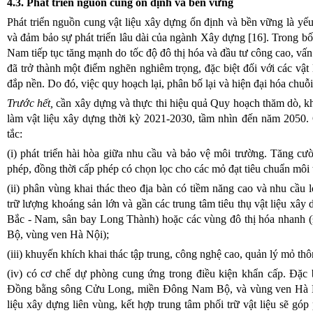
4.3. Phát triển nguồn cung ổn định và bền vững
Phát triển nguồn cung vật liệu xây dựng ổn định và bền vững là yếu
và đảm bảo sự phát triển lâu dài của ngành Xây dựng [16]. Trong bối
Nam tiếp tục tăng mạnh do tốc độ đô thị hóa và đầu tư công cao, vấ
đã trở thành một điểm nghẽn nghiêm trọng, đặc biệt đối với các vật 
đắp nền. Do đó, việc quy hoạch lại, phân bố lại và hiện đại hóa chuỗi 
Trước hết,
cần xây dựng và thực thi hiệu quả Quy hoạch thăm dò, kh
làm vật liệu xây dựng thời kỳ 2021-2030, tầm nhìn đến năm 2050.
tắc:
(i) phát triển hài hòa giữa nhu cầu và bảo vệ môi trường. Tăng cườ
phép, đồng thời cấp phép có chọn lọc cho các mỏ đạt tiêu chuẩn môi 
(ii) phân vùng khai thác theo địa bàn có tiềm năng cao và nhu cầu l
trữ lượng khoáng sản lớn và gần các trung tâm tiêu thụ vật liệu xây 
Bắc - Nam, sân bay Long Thành) hoặc các vùng đô thị hóa nhan
Bộ, vùng ven Hà Nội);
(iii) khuyến khích khai thác tập trung, công nghệ cao, quản lý mỏ th
(iv) có cơ chế dự phòng cung ứng trong điều kiện khẩn cấp. Đặc b
Đồng bằng sông Cửu Long, miền Đông Nam Bộ, và vùng ven Hà Nội,
liệu xây dựng liên vùng, kết hợp trung tâm phối trữ vật liệu sẽ góp