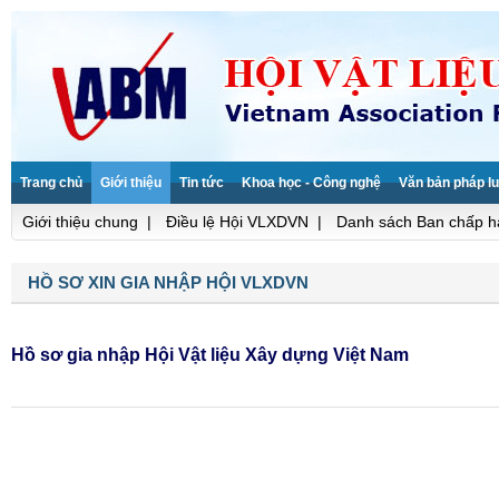
Trang chủ
Giới thiệu
Tin tức
Khoa học - Công nghệ
Văn bản pháp lu
Giới thiệu chung
|
Điều lệ Hội VLXDVN
|
Danh sách Ban chấp h
HỒ SƠ XIN GIA NHẬP HỘI VLXDVN
Hồ sơ gia nhập Hội Vật liệu Xây dựng Việt Nam