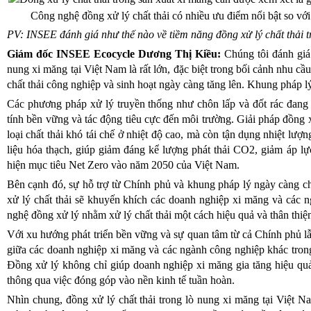
Công nghệ đồng xử lý chất thải có nhiều ưu điểm nổi bật so với 
PV: INSEE đánh giá như thế nào về tiềm năng đồng xử lý chất thải t
Giám đốc INSEE Ecocycle Dương Thị Kiều:
Chúng tôi đánh giá
nung xi măng tại Việt Nam là rất lớn, đặc biệt trong bối cảnh nhu cầ
chất thải công nghiệp và sinh hoạt ngày càng tăng lên. Khung pháp l
Các phương pháp xử lý truyền thống như chôn lấp và đốt rác đang 
tính bền vững và tác động tiêu cực đến môi trường. Giải pháp đồng xử
loại chất thải khó tái chế ở nhiệt độ cao, mà còn tận dụng nhiệt lượn
liệu hóa thạch, giúp giảm đáng kể lượng phát thải CO2, giảm áp lự
hiện mục tiêu Net Zero vào năm 2050 của Việt Nam.
Bên cạnh đó, sự hỗ trợ từ Chính phủ và khung pháp lý ngày càng ch
xử lý chất thải sẽ khuyến khích các doanh nghiệp xi măng và các 
nghệ đồng xử lý nhằm xử lý chất thải một cách hiệu quả và thân thiệ
Với xu hướng phát triển bền vững và sự quan tâm từ cả Chính phủ lẫ
giữa các doanh nghiệp xi măng và các ngành công nghiệp khác trong 
Đồng xử lý không chỉ giúp doanh nghiệp xi măng gia tăng hiệu quả k
thông qua việc đóng góp vào nền kinh tế tuần hoàn.
Nhìn chung, đồng xử lý chất thải trong lò nung xi măng tại Việt N