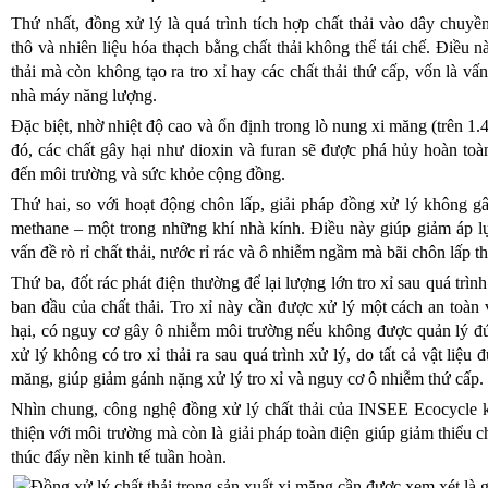
Thứ nhất, đồng xử lý là quá trình tích hợp chất thải vào dây chuyề
thô và nhiên liệu hóa thạch bằng chất thải không thể tái chế. Điều n
thải mà còn không tạo ra tro xỉ hay các chất thải thứ cấp, vốn là vấn
nhà máy năng lượng.
Đặc biệt, nhờ nhiệt độ cao và ổn định trong lò nung xi măng (trên 1.4
đó, các chất gây hại như dioxin và furan sẽ được phá hủy hoàn to
đến môi trường và sức khỏe cộng đồng.
Thứ hai, so với hoạt động chôn lấp, giải pháp đồng xử lý không gâ
methane – một trong những khí nhà kính. Điều này giúp giảm áp lự
vấn đề rò rỉ chất thải, nước rỉ rác và ô nhiễm ngầm mà bãi chôn lấp t
Thứ ba, đốt rác phát điện thường để lại lượng lớn tro xỉ sau quá trì
ban đầu của chất thải. Tro xỉ này cần được xử lý một cách an toàn 
hại, có nguy cơ gây ô nhiễm môi trường nếu không được quản lý đ
xử lý không có tro xỉ thải ra sau quá trình xử lý, do tất cả vật liệ
măng, giúp giảm gánh nặng xử lý tro xỉ và nguy cơ ô nhiễm thứ cấp.
Nhìn chung, công nghệ đồng xử lý chất thải của INSEE Ecocycle k
thiện với môi trường mà còn là giải pháp toàn diện giúp giảm thiểu ch
thúc đẩy nền kinh tế tuần hoàn.