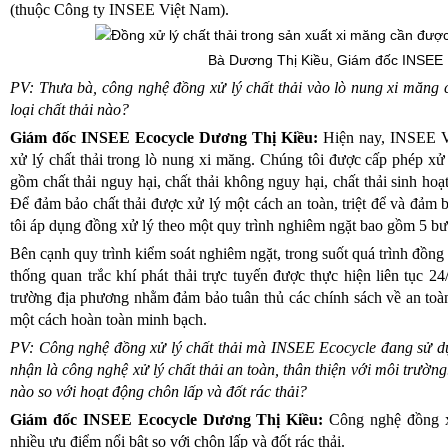
(thuộc Công ty INSEE Việt Nam).
Bà Dương Thị Kiều, Giám đốc INSEE 
PV: Thưa bà, công nghệ đồng xử lý chất thải vào lò nung xi măng
loại chất thải nào?
Giám đốc INSEE Ecocycle Dương Thị Kiều:
Hiện nay, INSEE V
xử lý chất thải trong lò nung xi măng. Chúng tôi được cấp phép xử 
gồm chất thải nguy hại, chất thải không nguy hại, chất thải sinh hoạt
Để đảm bảo chất thải được xử lý một cách an toàn, triệt để và đảm
tôi áp dụng đồng xử lý theo một quy trình nghiêm ngặt bao gồm 5 bư
Bên cạnh quy trình kiểm soát nghiêm ngặt, trong suốt quá trình đồng 
thống quan trắc khí phát thải trực tuyến được thực hiện liên tục 2
trường địa phương nhằm đảm bảo tuân thủ các chính sách về an toà
một cách hoàn toàn minh bạch.
PV: Công nghệ đồng xử lý chất thải mà INSEE Ecocycle đang sử dụ
nhận là công nghệ xử lý chất thải an toàn, thân thiện với môi trườ
nào so với hoạt động chôn lấp và đốt rác thải?
Giám đốc INSEE Ecocycle Dương Thị Kiều:
Công nghệ đồng x
nhiều ưu điểm nổi bật so với chôn lấp và đốt rác thải.