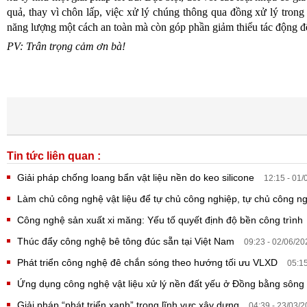
quả, thay vì chôn lấp, việc xử lý chúng thông qua đồng xử lý trong
năng lượng một cách an toàn mà còn góp phần giảm thiểu tác động đ
PV: Trân trọng cảm ơn bà!
Tin tức liên quan :
Giải pháp chống loang bẩn vật liệu nền do keo silicone
12:15 - 01/
Làm chủ công nghệ vật liệu để tự chủ công nghiệp, tự chủ công 
Công nghệ sản xuất xi măng: Yếu tố quyết định độ bền công trình
Thúc đẩy công nghệ bê tông đúc sẵn tại Việt Nam
09:23 - 02/06/20
Phát triển công nghệ đê chắn sóng theo hướng tối ưu VLXD
05:15
Ứng dụng công nghệ vật liệu xử lý nền đất yếu ở Đồng bằng sôn
Giải pháp “phát triển xanh” trong lĩnh vực xây dựng
04:39 - 23/03/