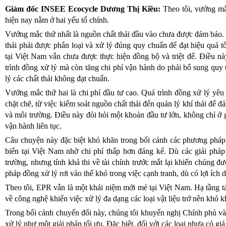
Giám đốc INSEE Ecocycle Dương Thị Kiều:
Theo tôi, vướng mắ
hiện nay nằm ở hai yếu tố chính.
Vướng mắc thứ nhất là nguồn chất thải đầu vào chưa được đảm bảo. 
thải phải được phân loại và xử lý đúng quy chuẩn để đạt hiệu quả tối
tại Việt Nam vẫn chưa được thực hiện đồng bộ và triệt để. Điều n
trình đồng xử lý mà còn tăng chi phí vận hành do phải bổ sung quy 
lý các chất thải không đạt chuẩn.
Vướng mắc thứ hai là chi phí đầu tư cao. Quá trình đồng xử lý yêu 
chặt chẽ, từ việc kiểm soát nguồn chất thải đến quản lý khí thải để đ
và môi trường. Điều này đòi hỏi một khoản đầu tư lớn, không chỉ ở 
vận hành liên tục.
Câu chuyện này đặc biệt khó khăn trong bối cảnh các phương pháp
biến tại Việt Nam nhờ chi phí thấp hơn đáng kể. Dù các giải pháp
trường, nhưng tính khả thi về tài chính trước mắt lại khiến chúng đư
pháp đồng xử lý rơi vào thế khó trong việc cạnh tranh, dù có lợi ích 
Theo tôi, EPR vẫn là một khái niệm mới mẻ tại Việt Nam. Hạ tầng tá
về công nghệ khiến việc xử lý đa dạng các loại vật liệu trở nên khó 
Trong bối cảnh chuyển đổi này, chúng tôi khuyến nghị Chính phủ v
xử lý như một giải pháp tối ưu. Đặc biệt, đối với các loại nhựa có giá 