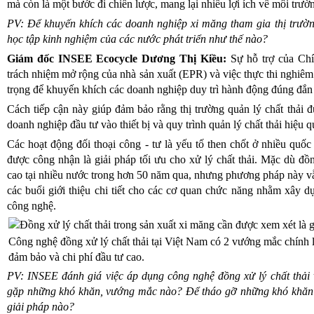
mà còn là một bước đi chiến lược, mang lại nhiều lợi ích về môi trường
PV: Để khuyến khích các doanh nghiệp xi măng tham gia thị trường
học tập kinh nghiệm của các nước phát triển như thế nào?
Giám đốc INSEE Ecocycle Dương Thị Kiều:
Sự hỗ trợ của Chí
trách nhiệm mở rộng của nhà sản xuất (EPR) và việc thực thi nghiêm
trọng để khuyến khích các doanh nghiệp duy trì hành động đúng đắn t
Cách tiếp cận này giúp đảm bảo rằng thị trường quản lý chất thải đ
doanh nghiệp đầu tư vào thiết bị và quy trình quản lý chất thải hiệu q
Các hoạt động đối thoại công - tư là yếu tố then chốt ở nhiều quố
được công nhận là giải pháp tối ưu cho xử lý chất thải. Mặc dù đ
cao tại nhiều nước trong hơn 50 năm qua, nhưng phương pháp này v
các buổi giới thiệu chi tiết cho các cơ quan chức năng nhằm xây dựn
công nghệ.
Công nghệ đồng xử lý chất thải tại Việt Nam có 2 vướng mắc chính 
đảm bảo và chi phí đầu tư cao.
PV: INSEE đánh giá việc áp dụng công nghệ đồng xử lý chất thải 
gặp những khó khăn, vướng mắc nào? Để tháo gỡ những khó khăn n
giải pháp nào?