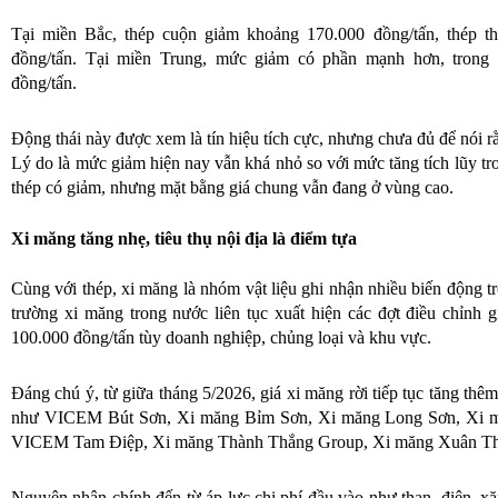
Tại miền Bắc, thép cuộn giảm khoảng 170.000 đồng/tấn, thép 
đồng/tấn. Tại miền Trung, mức giảm có phần mạnh hơn, tron
đồng/tấn.
Động thái này được xem là tín hiệu tích cực, nhưng chưa đủ để nói rằn
Lý do là mức giảm hiện nay vẫn khá nhỏ so với mức tăng tích lũy tr
thép có giảm, nhưng mặt bằng giá chung vẫn đang ở vùng cao.
Xi măng tăng nhẹ, tiêu thụ nội địa là điểm tựa
Cùng với thép, xi măng là nhóm vật liệu ghi nhận nhiều biến động 
trường xi măng trong nước liên tục xuất hiện các đợt điều chỉnh 
100.000 đồng/tấn tùy doanh nghiệp, chủng loại và khu vực.
Đáng chú ý, từ giữa tháng 5/2026, giá xi măng rời tiếp tục tăng thê
như VICEM Bút Sơn, Xi măng Bỉm Sơn, Xi măng Long Sơn, Xi
VICEM Tam Điệp, Xi măng Thành Thắng Group, Xi măng Xuân Th
Nguyên nhân chính đến từ áp lực chi phí đầu vào như than, điện, xăn