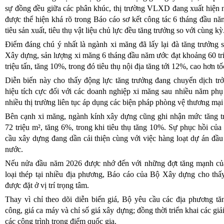
sự đồng đều giữa các phân khúc, thị trường VLXD đang xuất hiện n
được thể hiện khá rõ trong Báo cáo sơ kết công tác 6 tháng đầu n
tiêu sản xuất, tiêu thụ vật liệu chủ lực đều tăng trưởng so với cùng kỳ
Điểm đáng chú ý nhất là ngành xi măng đã lấy lại đà tăng trưởng 
Xây dựng, sản lượng xi măng 6 tháng đầu năm ước đạt khoảng 60 triệ
triệu tấn, tăng 10%, trong đó tiêu thụ nội địa tăng tới 12%, cao hơn t
Diễn biến này cho thấy động lực tăng trưởng đang chuyển dịch trở l
hiệu tích cực đối với các doanh nghiệp xi măng sau nhiều năm phụ
nhiều thị trường liên tục áp dụng các biện pháp phòng vệ thương mại
Bên cạnh xi măng, ngành kính xây dựng cũng ghi nhận mức tăng tr
72 triệu m², tăng 6%, trong khi tiêu thụ tăng 10%. Sự phục hồi của
cầu xây dựng đang dần cải thiện cùng với việc hàng loạt dự án đầu
nước.
Nếu nửa đầu năm 2026 được nhớ đến với những đợt tăng mạnh của
loại thép tại nhiều địa phương, Báo cáo của Bộ Xây dựng cho thấ
được đặt ở vị trí trọng tâm.
Thay vì chỉ theo dõi diễn biến giá, Bộ yêu cầu các địa phương 
công, giá ca máy và chỉ số giá xây dựng; đồng thời triển khai các gi
các công trình trọng điểm quốc gia.