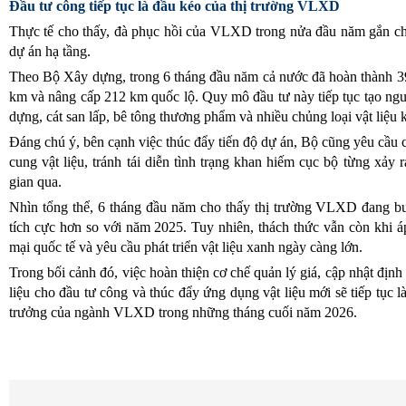
Đầu tư công tiếp tục là đầu kéo của thị trường VLXD
Thực tế cho thấy, đà phục hồi của VLXD trong nửa đầu năm gắn chặt 
dự án hạ tầng.
Theo Bộ Xây dựng, trong 6 tháng đầu năm cả nước đã hoàn thành 3
km và nâng cấp 212 km quốc lộ. Quy mô đầu tư này tiếp tục tạo nguồ
dựng, cát san lấp, bê tông thương phẩm và nhiều chủng loại vật liệu 
Đáng chú ý, bên cạnh việc thúc đẩy tiến độ dự án, Bộ cũng yêu cầ
cung vật liệu, tránh tái diễn tình trạng khan hiếm cục bộ từng xảy r
gian qua.
Nhìn tổng thể, 6 tháng đầu năm cho thấy thị trường VLXD đang bư
tích cực hơn so với năm 2025. Tuy nhiên, thách thức vẫn còn khi á
mại quốc tế và yêu cầu phát triển vật liệu xanh ngày càng lớn.
Trong bối cảnh đó, việc hoàn thiện cơ chế quản lý giá, cập nhật đị
liệu cho đầu tư công và thúc đẩy ứng dụng vật liệu mới sẽ tiếp tục 
trưởng của ngành VLXD trong những tháng cuối năm 2026.