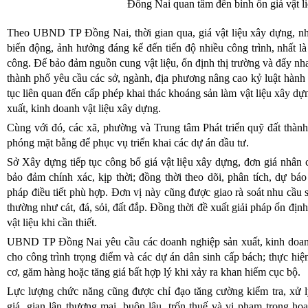
Đồng Nai quan tâm đến bình ổn giá vật l
Theo UBND TP Đồng Nai, thời gian qua, giá vật liệu xây dựng, nhi
biến động, ảnh hưởng đáng kể đến tiến độ nhiều công trình, nhất là
công. Để bảo đảm nguồn cung vật liệu, ổn định thị trường và đẩy nha
thành phố yêu cầu các sở, ngành, địa phương nâng cao kỷ luật hành ch
tục liên quan đến cấp phép khai thác khoáng sản làm vật liệu xây d
xuất, kinh doanh vật liệu xây dựng.
Cùng với đó, các xã, phường và Trung tâm Phát triển quỹ đất thàn
phóng mặt bằng để phục vụ triển khai các dự án đầu tư.
Sở Xây dựng tiếp tục công bố giá vật liệu xây dựng, đơn giá nhân 
bảo đảm chính xác, kịp thời; đồng thời theo dõi, phân tích, dự bá
pháp điều tiết phù hợp. Đơn vị này cũng được giao rà soát nhu cầu 
thường như cát, đá, sỏi, đất đắp. Đồng thời đề xuất giải pháp ổn đ
vật liệu khi cần thiết.
UBND TP Đồng Nai yêu cầu các doanh nghiệp sản xuất, kinh doanh
cho công trình trọng điểm và các dự án dân sinh cấp bách; thực hiệ
cơ, găm hàng hoặc tăng giá bất hợp lý khi xảy ra khan hiếm cục bộ.
Lực lượng chức năng cũng được chỉ đạo tăng cường kiểm tra, xử l
giá, gian lận thương mại, buôn lậu, trốn thuế và vi phạm trong hoạ