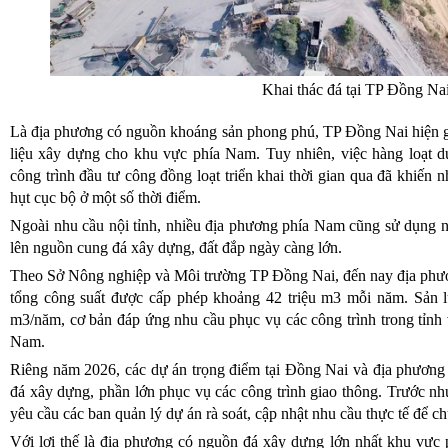
Khai thác đá tại TP Đồng Nai
Là địa phương có nguồn khoáng sản phong phú, TP Đồng Nai hiện gi
liệu xây dựng cho khu vực phía Nam. Tuy nhiên, việc hàng loạt d
công trình đầu tư công đồng loạt triển khai thời gian qua đã khiến n
hụt cục bộ ở một số thời điểm.
Ngoài nhu cầu nội tỉnh, nhiều địa phương phía Nam cũng sử dụng n
lên nguồn cung đá xây dựng, đất đắp ngày càng lớn.
Theo Sở Nông nghiệp và Môi trường TP Đồng Nai, đến nay địa phươ
tổng công suất được cấp phép khoảng 42 triệu m3 mỗi năm. Sản lư
m3/năm, cơ bản đáp ứng nhu cầu phục vụ các công trình trong tỉnh
Nam.
Riêng năm 2026, các dự án trọng điểm tại Đồng Nai và địa phương 
đá xây dựng, phần lớn phục vụ các công trình giao thông. Trước nhu
yêu cầu các ban quản lý dự án rà soát, cập nhật nhu cầu thực tế để c
Với lợi thế là địa phương có nguồn đá xây dựng lớn nhất khu vực