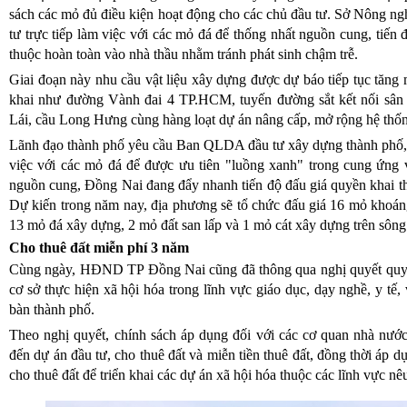
sách các mỏ đủ điều kiện hoạt động cho các chủ đầu tư. Sở Nông n
tư trực tiếp làm việc với các mỏ đá để thống nhất nguồn cung, tiến
thuộc hoàn toàn vào nhà thầu nhằm tránh phát sinh chậm trễ.
Giai đoạn này nhu cầu vật liệu xây dựng được dự báo tiếp tục tăng 
khai như đường Vành đai 4 TP.HCM, tuyến đường sắt kết nối sâ
Lái, cầu Long Hưng cùng hàng loạt dự án nâng cấp, mở rộng hệ thốn
Lãnh đạo thành phố yêu cầu Ban QLDA đầu tư xây dựng thành phố, với
việc với các mỏ đá để được ưu tiên "luồng xanh" trong cung ứng v
nguồn cung, Đồng Nai đang đẩy nhanh tiến độ đấu giá quyền khai t
Dự kiến trong năm nay, địa phương sẽ tổ chức đấu giá 16 mỏ khoán
13 mỏ đá xây dựng, 2 mỏ đất san lấp và 1 mỏ cát xây dựng trên sôn
Cho thuê đất miễn phí 3 năm
Cùng ngày, HĐND TP Đồng Nai cũng đã thông qua nghị quyết quy đị
cơ sở thực hiện xã hội hóa trong lĩnh vực giáo dục, dạy nghề, y tế, 
bàn thành phố.
Theo nghị quyết, chính sách áp dụng đối với các cơ quan nhà nước
đến dự án đầu tư, cho thuê đất và miễn tiền thuê đất, đồng thời áp
cho thuê đất để triển khai các dự án xã hội hóa thuộc các lĩnh vực nêu