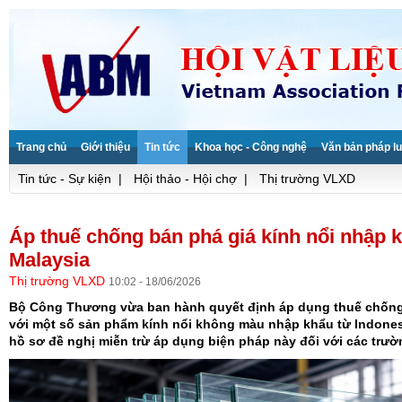
Trang chủ
Giới thiệu
Tin tức
Khoa học - Công nghệ
Văn bản pháp lu
Tin tức - Sự kiện
|
Hội thảo - Hội chợ
|
Thị trường VLXD
Áp thuế chống bán phá giá kính nổi nhập 
Malaysia
Thị trường VLXD
10:02 - 18/06/2026
Bộ Công Thương vừa ban hành quyết định áp dụng thuế chống 
với một số sản phẩm kính nổi không màu nhập khẩu từ Indonesi
hồ sơ đề nghị miễn trừ áp dụng biện pháp này đối với các trườ