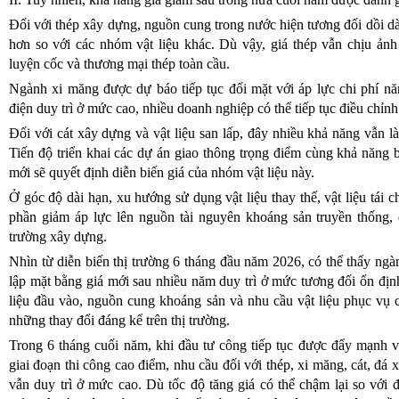
Đối với thép xây dựng, nguồn cung trong nước hiện tương đối dồi dà
hơn so với các nhóm vật liệu khác. Dù vậy, giá thép vẫn chịu ảnh
luyện cốc và thương mại thép toàn cầu.
Ngành xi măng được dự báo tiếp tục đối mặt với áp lực chi phí nă
điện duy trì ở mức cao, nhiều doanh nghiệp có thể tiếp tục điều chỉn
Đối với cát xây dựng và vật liệu san lấp, đây nhiều khả năng vẫn l
Tiến độ triển khai các dự án giao thông trọng điểm cùng khả năng
mới sẽ quyết định diễn biến giá của nhóm vật liệu này.
Ở góc độ dài hạn, xu hướng sử dụng vật liệu thay thế, vật liệu tái 
phần giảm áp lực lên nguồn tài nguyên khoáng sản truyền thống, 
trường xây dựng.
Nhìn từ diễn biến thị trường 6 tháng đầu năm 2026, có thể thấy n
lập mặt bằng giá mới sau nhiều năm duy trì ở mức tương đối ổn địn
liệu đầu vào, nguồn cung khoáng sản và nhu cầu vật liệu phục vụ 
những thay đổi đáng kể trên thị trường.
Trong 6 tháng cuối năm, khi đầu tư công tiếp tục được đẩy mạnh v
giai đoạn thi công cao điểm, nhu cầu đối với thép, xi măng, cát, đá 
vẫn duy trì ở mức cao. Dù tốc độ tăng giá có thể chậm lại so vớ