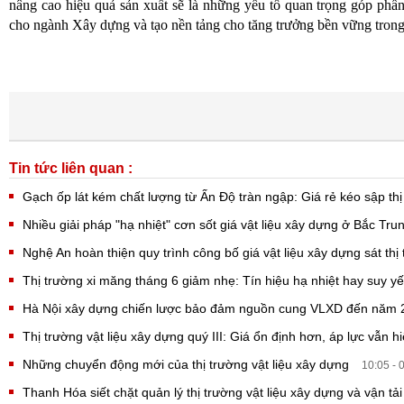
nâng cao hiệu quả sản xuất sẽ là những yếu tố quan trọng góp phần 
cho ngành Xây dựng và tạo nền tảng cho tăng trưởng bền vững trong
Tin tức liên quan :
Gạch ốp lát kém chất lượng từ Ấn Độ tràn ngập: Giá rẻ kéo sập th
Nhiều giải pháp "hạ nhiệt" cơn sốt giá vật liệu xây dựng ở Bắc Tr
Nghệ An hoàn thiện quy trình công bố giá vật liệu xây dựng sát th
Thị trường xi măng tháng 6 giảm nhẹ: Tín hiệu hạ nhiệt hay suy 
Hà Nội xây dựng chiến lược bảo đảm nguồn cung VLXD đến năm
Thị trường vật liệu xây dựng quý III: Giá ổn định hơn, áp lực vẫn 
Những chuyển động mới của thị trường vật liệu xây dựng
10:05 - 
Thanh Hóa siết chặt quản lý thị trường vật liệu xây dựng và vận tả