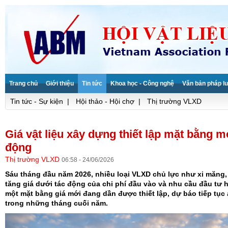
Trang chủ
Giới thiệu
Tin tức
Khoa học - Công nghệ
Văn bản pháp lu
Tin tức - Sự kiện
|
Hội thảo - Hội chợ
|
Thị trường VLXD
Giá vật liệu xây dựng thiết lập mặt bằng 
động
Thị trường VLXD
06:58 - 24/06/2026
Sáu tháng đầu năm 2026, nhiều loại VLXD chủ lực như xi măng, 
tăng giá dưới tác động của chi phí đầu vào và nhu cầu đầu tư h
một mặt bằng giá mới đang dần được thiết lập, dự báo tiếp t
trong những tháng cuối năm.