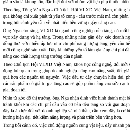
giảm sâu là không lớn, đặc biệt đối với nhóm vật liệu phụ thuộc nhiề
Theo ông Tống Văn Nga - Chủ tịch Hội VLXD Việt Nam, những biế
qua không chỉ xuất phát từ yếu tố cung - cầu trước mắt mà còn phản
trong bối cảnh yêu cầu về phát triển bền vững ngày càng cao.
Ông Nga cho rằng, VLXD là ngành công nghiệp nền tảng, có mối liên
vực xây dựng và hạ tầng. Trong những năm gần đây, các doanh n
đồng thời với nhiều áp lực như chi phí năng lượng tăng, yêu cầu tiế
mới công nghệ sản xuất. Đây là những yếu tố làm gia tăng chi phí đầu
nâng cao chất lượng tăng trưởng của ngành.
Theo Chủ tịch Hội VLXD Việt Nam, khoa học công nghệ, đổi mới sá
động lực quan trọng giúp doanh nghiệp nâng cao năng suất, tiết giả
quả hơn các nguồn tài nguyên. Việc đầu tư dây chuyền hiện đại, phát 
các sản phẩm có giá trị gia tăng cao sẽ góp phần nâng cao sức cạ
giai đoạn tới.
Nhìn từ góc độ thị trường, ông Nga nhận định việc hình thành mặt
tránh khỏi khi các chi phí đầu vào cơ bản đều tăng so với giai đoạn
đây là áp lực đối với doanh nghiệp và nhà thầu, cần xem đây là cơ 
hướng hiện đại, tiết kiệm năng lượng và phát triển bền vững hơn.
Trong bối cảnh đó, việc chủ động nguồn cung vật liệu, đẩy nhanh phát 