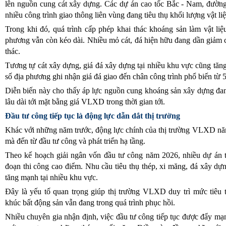
lên nguồn cung cát xây dựng. Các dự án cao tốc Bắc - Nam, đườn
nhiều công trình giao thông liên vùng đang tiêu thụ khối lượng vật li
Trong khi đó, quá trình cấp phép khai thác khoáng sản làm vật li
phương vẫn còn kéo dài. Nhiều mỏ cát, đá hiện hữu đang dần giảm cô
thác.
Tương tự cát xây dựng, giá đá xây dựng tại nhiều khu vực cũng tăn
số địa phương ghi nhận giá đá giao đến chân công trình phổ biến từ
Diễn biến này cho thấy áp lực nguồn cung khoáng sản xây dựng đan
lâu dài tới mặt bằng giá VLXD trong thời gian tới.
Đầu tư công tiếp tục là động lực dẫn dắt thị trường
Khác với những năm trước, động lực chính của thị trường VLXD nă
mà đến từ đầu tư công và phát triển hạ tầng.
Theo kế hoạch giải ngân vốn đầu tư công năm 2026, nhiều dự án t
đoạn thi công cao điểm. Nhu cầu tiêu thụ thép, xi măng, đá xây dựn
tăng mạnh tại nhiều khu vực.
Đây là yếu tố quan trọng giúp thị trường VLXD duy trì mức tiêu 
khúc bất động sản vẫn đang trong quá trình phục hồi.
Nhiều chuyên gia nhận định, việc đầu tư công tiếp tục được đẩy mạn