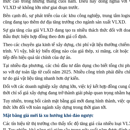
mức cao trong những tháng cuối năm. Điều này đồng nghĩa với vi
VLXD sẽ không lớn như giai đoạn trước.
Bên cạnh đó, sự phát triển của các khu công nghiệp, trung tâm logis
cũng đang tạo thêm dư địa tăng trưởng cho ngành sản xuất VLXD.
Sự gia tăng của giá VLXD đang tạo ra nhiều thách thức đối với doa
thầu thực hiện hợp đồng theo đơn giá cố định.
Theo các chuyên gia kinh tế xây dựng, chi phí vật liệu thường chiế
trình. Vì vậy, bất kỳ biến động nào của giá thép, xi măng, cát hoặ
tiếp đến hiệu quả tài chính của dự án.
Tại nhiều địa phương, các chủ đầu tư dân dụng cho biết tổng chi ph
so với dự toán lập từ cuối năm 2025. Nhiều công trình phải điều ch
tư do giá vật liệu tăng nhanh hơn dự kiến.
Đối với các doanh nghiệp xây dựng lớn, việc ký kết hợp đồng cung ứn
thời chỉ số giá xây dựng đang trở thành giải pháp quan trọng nhằm hạ
Tuy nhiên, trong bối cảnh mặt bằng giá mới đang hình thành, việc quản
thức lớn đối với toàn ngành xây dựng trong thời gian tới.
Mặt bằng giá mới là xu hướng khó đảo ngược
Các tín hiệu từ thị trường cho thấy tốc độ tăng giá của nhiều loại 
II. Tuy nhiên, khả năng giá giảm sâu trong nửa cuối năm được đánh g