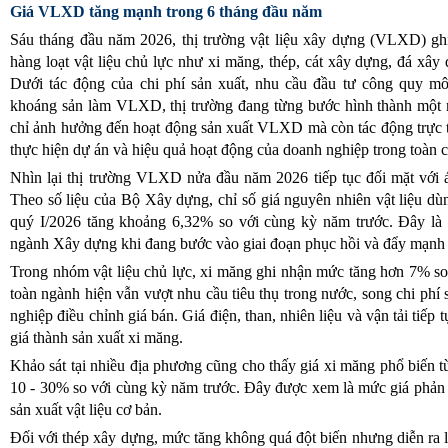
Giá VLXD tăng mạnh trong 6 tháng đầu năm
Sáu tháng đầu năm 2026, thị trường vật liệu xây dựng (VLXD) ghi
hàng loạt vật liệu chủ lực như xi măng, thép, cát xây dựng, đá xây
Dưới tác động của chi phí sản xuất, nhu cầu đầu tư công quy m
khoáng sản làm VLXD, thị trường đang từng bước hình thành một
chỉ ảnh hưởng đến hoạt động sản xuất VLXD mà còn tác động trực ti
thực hiện dự án và hiệu quả hoạt động của doanh nghiệp trong toàn
Nhìn lại thị trường VLXD nửa đầu năm 2026 tiếp tục đối mặt với á
Theo số liệu của Bộ Xây dựng, chỉ số giá nguyên nhiên vật liệu dù
quý I/2026 tăng khoảng 6,32% so với cùng kỳ năm trước. Đây là 
ngành Xây dựng khi đang bước vào giai đoạn phục hồi và đẩy mạnh tr
Trong nhóm vật liệu chủ lực, xi măng ghi nhận mức tăng hơn 7% so
toàn ngành hiện vẫn vượt nhu cầu tiêu thụ trong nước, song chi phí
nghiệp điều chỉnh giá bán. Giá điện, than, nhiên liệu và vận tải tiếp 
giá thành sản xuất xi măng.
Khảo sát tại nhiều địa phương cũng cho thấy giá xi măng phổ biến từ
10 - 30% so với cùng kỳ năm trước. Đây được xem là mức giá phản 
sản xuất vật liệu cơ bản.
Đối với thép xây dựng, mức tăng không quá đột biến nhưng diễn ra l