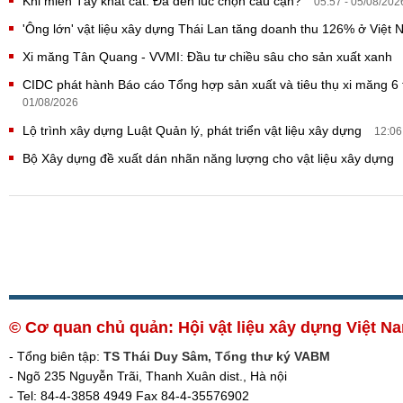
Khi miền Tây khát cát: Đã đến lúc chọn cầu cạn?
05:57 - 05/08/202
'Ông lớn' vật liệu xây dựng Thái Lan tăng doanh thu 126% ở Việt
Xi măng Tân Quang - VVMI: Đầu tư chiều sâu cho sản xuất xanh
CIDC phát hành Báo cáo Tổng hợp sản xuất và tiêu thụ xi măng 
01/08/2026
Lộ trình xây dựng Luật Quản lý, phát triển vật liệu xây dựng
12:06
Bộ Xây dựng đề xuất dán nhãn năng lượng cho vật liệu xây dựng
© Cơ quan chủ quản: Hội vật liệu xây dựng Việt 
- Tổng biên tập:
TS Thái Duy Sâm, Tổng thư ký VABM
- Ngõ 235 Nguyễn Trãi, Thanh Xuân dist., Hà nội
- Tel: 84-4-3858 4949 Fax 84-4-35576902