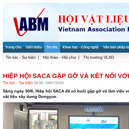
Trang chủ
Giới thiệu
Tin tức
Khoa học - Công nghệ
Văn bản pháp lu
Tin tức - Sự kiện
|
Hội thảo - Hội chợ
|
Thị trường VLXD
HIỆP HỘI SACA GẶP GỠ VÀ KẾT NỐI 
Tin tức - Sự kiện
09:36 - 04/07/2026
Sáng ngày 30/6, Hiệp hội SACA đã có buổi gặp gỡ và làm việc vớ
vật liệu xây dựng Dongyue.