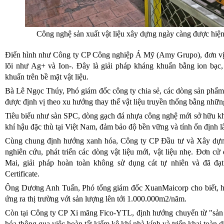
Công nghệ sản xuất vật liệu xây dựng ngày càng được hiệ
Điển hình như Công ty CP Công nghiệp Á Mỹ (Amy Grupo), đơn vị n
lõi như Ag+ và Ion-. Đây là giải pháp kháng khuẩn bằng ion bạc, 
khuẩn trên bề mặt vật liệu.
Bà Lê Ngọc Thúy, Phó giám đốc công ty chia sẻ, các dòng sản phẩ
được định vị theo xu hướng thay thế vật liệu truyền thống bằng nhữn
Tiêu biểu như sàn SPC, dòng gạch đá nhựa công nghệ mới sở hữu khả
khí hậu đặc thù tại Việt Nam, đảm bảo độ bền vững và tính ổn định lâ
Cùng chung định hướng xanh hóa, Công ty CP Đầu tư và Xây dự
nghiên cứu, phát triển các dòng vật liệu mới, vật liệu nhẹ. Đơn 
Mai, giải pháp hoàn toàn không sử dụng cát tự nhiên và đã đạ
Certificate.
Ông Dương Anh Tuấn, Phó tổng giám đốc XuanMaicorp cho biết, h
ứng ra thị trường với sản lượng lên tới 1.000.000m2/năm.
Còn tại Công ty CP Xi măng Fico-YTL, định hướng chuyển từ "sản 
hóa thông qua việc hoàn tất kiểm kê khí nhà kính và triển khai toàn d