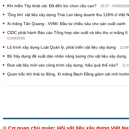
Khi miền Tây khát cát: Đã đến lúc chọn cầu cạn?
05:57 - 05/08/202
'Ông lớn' vật liệu xây dựng Thái Lan tăng doanh thu 126% ở Việt
Xi măng Tân Quang - VVMI: Đầu tư chiều sâu cho sản xuất xanh
CIDC phát hành Báo cáo Tổng hợp sản xuất và tiêu thụ xi măng 
01/08/2026
Lộ trình xây dựng Luật Quản lý, phát triển vật liệu xây dựng
12:06
Bộ Xây dựng đề xuất dán nhãn năng lượng cho vật liệu xây dựng
Đưa vật liệu mới vào công trình xây dựng, hiệu quả thế nào?
11:4
Quan trắc khí thải tự động, Xi măng Bạch Đằng giám sát môi trườ
© Cơ quan chủ quản: Hội vật liệu xây dựng Việt 