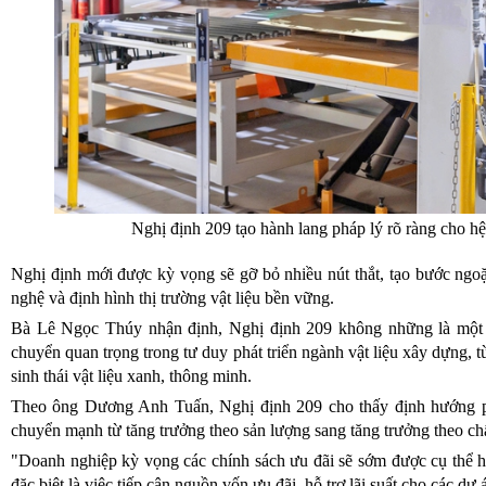
Nghị định 209 tạo hành lang pháp lý rõ ràng cho hệ 
Nghị định mới được kỳ vọng sẽ gỡ bỏ nhiều nút thắt, tạo bước ngo
nghệ và định hình thị trường vật liệu bền vững.
Bà Lê Ngọc Thúy nhận định, Nghị định 209 không những là một c
chuyển quan trọng trong tư duy phát triển ngành vật liệu xây dựng, t
sinh thái vật liệu xanh, thông minh.
Theo ông Dương Anh Tuấn, Nghị định 209 cho thấy định hướng ph
chuyển mạnh từ tăng trưởng theo sản lượng sang tăng trưởng theo chấ
"Doanh nghiệp kỳ vọng các chính sách ưu đãi sẽ sớm được cụ thể h
đặc biệt là việc tiếp cận nguồn vốn ưu đãi, hỗ trợ lãi suất cho các d