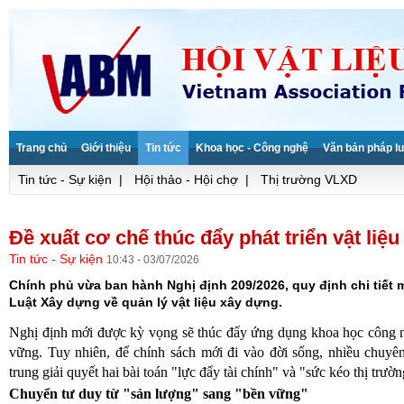
Trang chủ
Giới thiệu
Tin tức
Khoa học - Công nghệ
Văn bản pháp lu
Tin tức - Sự kiện
|
Hội thảo - Hội chợ
|
Thị trường VLXD
Đề xuất cơ chế thúc đẩy phát triển vật liệ
Tin tức - Sự kiện
10:43 - 03/07/2026
Chính phủ vừa ban hành Nghị định 209/2026, quy định chi tiết 
Luật Xây dựng về quản lý vật liệu xây dựng.
Nghị định mới được kỳ vọng sẽ thúc đẩy ứng dụng khoa học công ng
vững. Tuy nhiên, để chính sách mới đi vào đời sống, nhiều chuyên
trung giải quyết hai bài toán "lực đẩy tài chính" và "sức kéo thị trườn
Chuyển tư duy từ "sản lượng" sang "bền vững"