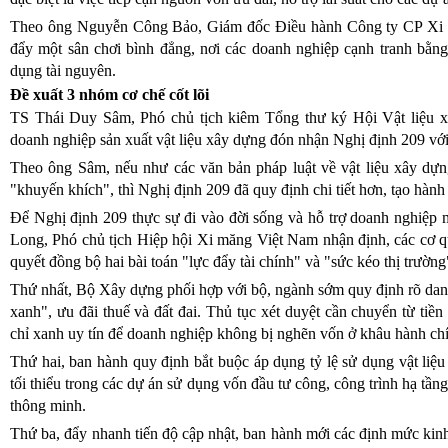
Theo ông Nguyễn Công Bảo, Giám đốc Điều hành Công ty CP Xi 
đẩy một sân chơi bình đẳng, nơi các doanh nghiệp cạnh tranh bằng
dụng tài nguyên.
Đề xuất 3 nhóm cơ chế cốt lõi
TS Thái Duy Sâm, Phó chủ tịch kiêm Tổng thư ký Hội Vật liệu x
doanh nghiệp sản xuất vật liệu xây dựng đón nhận Nghị định 209 với
Theo ông Sâm, nếu như các văn bản pháp luật về vật liệu xây dựn
"khuyến khích", thì Nghị định 209 đã quy định chi tiết hơn, tạo hành 
Để Nghị định 209 thực sự đi vào đời sống và hỗ trợ doanh nghiệp
Long, Phó chủ tịch Hiệp hội Xi măng Việt Nam nhận định, các cơ q
quyết đồng bộ hai bài toán "lực đẩy tài chính" và "sức kéo thị trườn
Thứ nhất, Bộ Xây dựng phối hợp với bộ, ngành sớm quy định rõ da
xanh", ưu đãi thuế và đất đai. Thủ tục xét duyệt cần chuyển từ tiề
chỉ xanh uy tín để doanh nghiệp không bị nghẽn vốn ở khâu hành ch
Thứ hai, ban hành quy định bắt buộc áp dụng tỷ lệ sử dụng vật liệu 
tối thiểu trong các dự án sử dụng vốn đầu tư công, công trình hạ tầng
thông minh.
Thứ ba, đẩy nhanh tiến độ cập nhật, ban hành mới các định mức kinh t