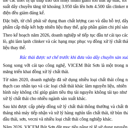
thế các thiết bị tại tháp trao đổi nhiệt nhằm giảm tổn thất áp suất, t
suất dây chuyền tăng từ khoảng 3.950 tấn lên hơn 4.500 tấn clinker m
điện đều giảm đáng kể.
Đặc biệt, từ chỗ phải sử dụng than chất lượng cao và dầu hỗ trợ, d
phẩm cấp thấp kết hợp nhiên liệu thay thế, góp phần giảm chi phí sản
Theo kế hoạch năm 2026, doanh nghiệp sẽ tiếp tục đầu tư cải tạo các 
lò, ghi làm lạnh clinker và các hạng mục phục vụ đồng xử lý chất t
liệu thay thế.
Rác thải được sơ chế trước khi đưa vào dây chuyền sản xuấ
Song song với cải tạo công nghệ, VICEM Bút Sơn là một trong n
măng triển khai đồng xử lý chất thải.
Từ năm 2020, doanh nghiệp đã sử dụng nhiều loại chất thải công ng
thạch cao nhân tạo và các loại chất thải khác làm nguyên liệu, nhiên
hình này không chỉ giúp giảm tiêu thụ tài nguyên không tái tạo như
xử lý chất thải cho nhiều ngành sản xuất khác.
Sau khi được cấp phép đồng xử lý chất thải thông thường và chất th
tháng nhà máy tiếp nhận và xử lý hàng nghìn tấn chất thải, từ bùn th
dầu thải, sơn, vecni và nhiều loại chất thải công nghiệp khác.
Năm 2026, VICEM Bút Sơn đặt mục tiêu nâng tỷ lệ sử dụng nguyên, nh