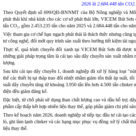
2026 là 2.684.448 tấn CO2.
Theo Quyết định số 699/QĐ-BNNMT của Bộ Nông nghiệp và Môi t
phát thải khí nhà kính cho các cơ sở phát thải lớn, VICEM Bút Sơ
tấn CO₂, gồm 2.453.235 tấn cho năm 2025 và 2.684.448 tấn cho nă
Việc tham gia cơ chế hạn ngạch phát thải là thách thức nhưng cũng t
tư công nghệ, đổi mới quy trình sản xuất theo hướng tiết kiệm tài ngu
Thực tế, quá trình chuyển đổi xanh tại VICEM Bút Sơn đã được tr
những giải pháp trọng tâm là cải tạo sâu dây chuyền sản xuất nhằm 
lượng.
Sau khi cải tạo dây chuyền 1, doanh nghiệp đã xử lý hàng loạt "nút t
thế các thiết bị tại tháp trao đổi nhiệt nhằm giảm tổn thất áp suất, t
suất dây chuyền tăng từ khoảng 3.950 tấn lên hơn 4.500 tấn clinker m
điện đều giảm đáng kể.
Đặc biệt, từ chỗ phải sử dụng than chất lượng cao và dầu hỗ trợ, d
phẩm cấp thấp kết hợp nhiên liệu thay thế, góp phần giảm chi phí sản
Theo kế hoạch năm 2026, doanh nghiệp sẽ tiếp tục đầu tư cải tạo các 
lò, ghi làm lạnh clinker và các hạng mục phục vụ đồng xử lý chất t
liệu thay thế.