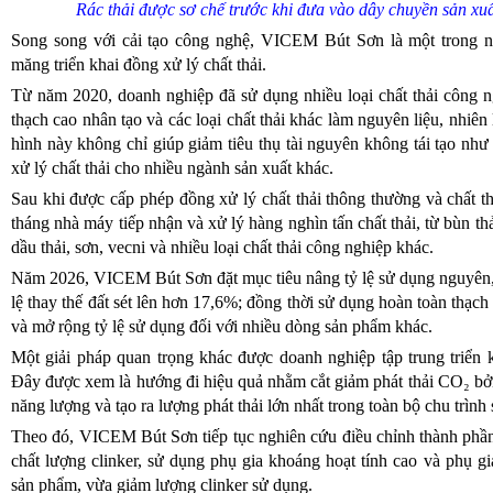
Rác thải được sơ chế trước khi đưa vào dây chuyền sản xuấ
Song song với cải tạo công nghệ, VICEM Bút Sơn là một trong n
măng triển khai đồng xử lý chất thải.
Từ năm 2020, doanh nghiệp đã sử dụng nhiều loại chất thải công ng
thạch cao nhân tạo và các loại chất thải khác làm nguyên liệu, nhiên
hình này không chỉ giúp giảm tiêu thụ tài nguyên không tái tạo như
xử lý chất thải cho nhiều ngành sản xuất khác.
Sau khi được cấp phép đồng xử lý chất thải thông thường và chất th
tháng nhà máy tiếp nhận và xử lý hàng nghìn tấn chất thải, từ bùn th
dầu thải, sơn, vecni và nhiều loại chất thải công nghiệp khác.
Năm 2026, VICEM Bút Sơn đặt mục tiêu nâng tỷ lệ sử dụng nguyên, nh
lệ thay thế đất sét lên hơn 17,6%; đồng thời sử dụng hoàn toàn thạch
và mở rộng tỷ lệ sử dụng đối với nhiều dòng sản phẩm khác.
Một giải pháp quan trọng khác được doanh nghiệp tập trung triển kh
Đây được xem là hướng đi hiệu quả nhằm cắt giảm phát thải CO₂ bởi q
năng lượng và tạo ra lượng phát thải lớn nhất trong toàn bộ chu trình
Theo đó, VICEM Bút Sơn tiếp tục nghiên cứu điều chỉnh thành phần 
chất lượng clinker, sử dụng phụ gia khoáng hoạt tính cao và phụ g
sản phẩm, vừa giảm lượng clinker sử dụng.