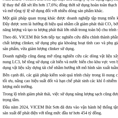
lệ thay thế đất sét lên hơn 17,6%; đồng thời sử dụng hoàn toàn thạch
và mở rộng tỷ lệ sử dụng đối với nhiều dòng sản phẩm khác.
Một giải pháp quan trọng khác được doanh nghiệp tập trung triển kh
Đây được xem là hướng đi hiệu quả nhằm cắt giảm phát thải CO₂ bởi q
năng lượng và tạo ra lượng phát thải lớn nhất trong toàn bộ chu trình
Theo đó, VICEM Bút Sơn tiếp tục nghiên cứu điều chỉnh thành phần 
chất lượng clinker, sử dụng phụ gia khoáng hoạt tính cao và phụ g
sản phẩm, vừa giảm lượng clinker sử dụng.
Doanh nghiệp cũng đang mở rộng nghiên cứu các dòng vật liệu xây
nung LC3, bê tông sử dụng cát biển và nước biển cho khu vực ven b
dụng vật liệu xây dựng tái chế nhằm hướng tới mô hình sản xuất tuần
Bên cạnh đó, các giải pháp kiểm soát quá trình cháy trong lò nung 
tối ưu, nâng cao hiệu suất đốt và hạn chế phát sinh các khí ô nhiễ
lượng môi trường.
Trong lộ trình giảm phát thải, việc sử dụng năng lượng sạch cũng đư
trọng tâm.
Đầu năm 2024, VICEM Bút Sơn đã đưa vào vận hành hệ thống tận d
sản xuất để phát điện với tổng mức đầu tư hơn 454 tỷ đồng.