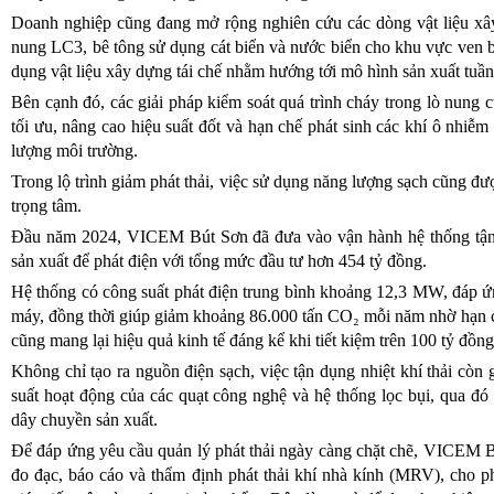
Doanh nghiệp cũng đang mở rộng nghiên cứu các dòng vật liệu xây
nung LC3, bê tông sử dụng cát biển và nước biển cho khu vực ven b
dụng vật liệu xây dựng tái chế nhằm hướng tới mô hình sản xuất tuần
Bên cạnh đó, các giải pháp kiểm soát quá trình cháy trong lò nung 
tối ưu, nâng cao hiệu suất đốt và hạn chế phát sinh các khí ô nhiễ
lượng môi trường.
Trong lộ trình giảm phát thải, việc sử dụng năng lượng sạch cũng đư
trọng tâm.
Đầu năm 2024, VICEM Bút Sơn đã đưa vào vận hành hệ thống tận d
sản xuất để phát điện với tổng mức đầu tư hơn 454 tỷ đồng.
Hệ thống có công suất phát điện trung bình khoảng 12,3 MW, đáp ứ
máy, đồng thời giúp giảm khoảng 86.000 tấn CO₂ mỗi năm nhờ hạn c
cũng mang lại hiệu quả kinh tế đáng kể khi tiết kiệm trên 100 tỷ đồn
Không chỉ tạo ra nguồn điện sạch, việc tận dụng nhiệt khí thải còn 
suất hoạt động của các quạt công nghệ và hệ thống lọc bụi, qua đó 
dây chuyền sản xuất.
Để đáp ứng yêu cầu quản lý phát thải ngày càng chặt chẽ, VICEM B
đo đạc, báo cáo và thẩm định phát thải khí nhà kính (MRV), cho phé