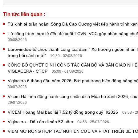
Tin tức liên quan :
Từ kinh tế tuần hoàn, Sông Đà Cao Cường viết tiếp hành trình x
Từ công trình thực tế đến đề xuất TCVN: VCC góp phần nâng ch
05/08/2026
Eurowindow tổ chức thành công tọa đàm “ Xu hướng nguồn nhân lực
trong bối cảnh mới”
10:30 - 02/08/2026
CÔNG BỐ QUYẾT ĐỊNH CÔNG TÁC CÁN BỘ VÀ BÀN GIAO NHI
VIGLACERA - CTCP
05:09 - 01/08/2026
Viglacera 6 tháng đầu năm 2026: Bứt phá trong biến động bằng nội
30/07/2026
Vicem Hà Tiên đồng hành cùng chiến dịch Mùa hè xanh 2026, ch
29/07/2026
VICEM Hoàng Mai báo lãi 7,52 tỷ đồng trong quý II/2026
09:58 - 
Viglacera - Dấu ấn di sản 52 năm
04:56 - 25/07/2026
VIBM MỞ RỘNG HỢP TÁC NGHIÊN CỨU VÀ PHÁT TRIỂN BÊ 