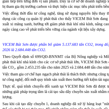
gián tiếp trên từng đơn vị sản phẩm. Đây là cơ sở để doanh nghiệp 
bị tham gia thị trường carbon và thực hiện các mục tiêu phát triển b
Việc đồng thời đầu tư công nghệ, tăng sử dụng nguyên liệu thay t
dụng các công cụ quản lý phát thải cho thấy VICEM Bút Sơn đang 
xuất xi măng xanh, hướng tới giảm phát thải khí nhà kính, nâng ca
ngày càng cao về phát triển bền vững của ngành vật liệu xây dựng.
VICEM Bút Sơn được phân bổ giảm 5.137.683 tấn CO2, trong đó
2026 là 2.684.448 tấn CO2.
Theo Quyết định số 699/QĐ-BNNMT của Bộ Nông nghiệp và Môi t
phát thải khí nhà kính cho các cơ sở phát thải lớn, VICEM Bút Sơ
tấn CO₂, gồm 2.453.235 tấn cho năm 2025 và 2.684.448 tấn cho nă
Việc tham gia cơ chế hạn ngạch phát thải là thách thức nhưng cũng t
tư công nghệ, đổi mới quy trình sản xuất theo hướng tiết kiệm tài ngu
Thực tế, quá trình chuyển đổi xanh tại VICEM Bút Sơn đã được tr
những giải pháp trọng tâm là cải tạo sâu dây chuyền sản xuất nhằm 
lượng.
Sau khi cải tạo dây chuyền 1, doanh nghiệp đã xử lý hàng loạt "nút t