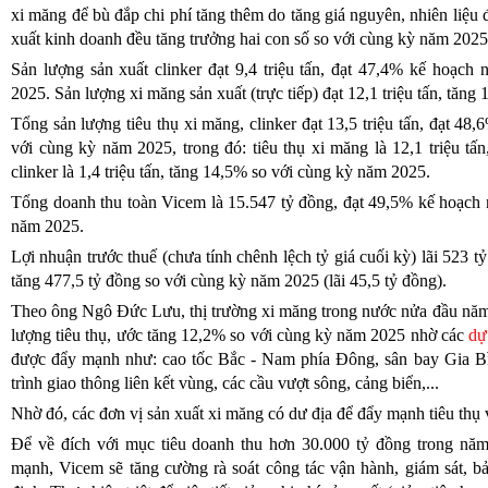
xi măng để bù đắp chi phí tăng thêm do tăng giá nguyên, nhiên liệu đ
xuất kinh doanh đều tăng trưởng hai con số so với cùng kỳ năm 2025
Sản lượng sản xuất clinker đạt 9,4 triệu tấn, đạt 47,4% kế hoạc
2025. Sản lượng xi măng sản xuất (trực tiếp) đạt 12,1 triệu tấn, tăn
Tổng sản lượng tiêu thụ xi măng, clinker đạt 13,5 triệu tấn, đạt 4
với cùng kỳ năm 2025, trong đó: tiêu thụ xi măng là 12,1 triệu t
clinker là 1,4 triệu tấn, tăng 14,5% so với cùng kỳ năm 2025.
Tổng doanh thu toàn Vicem là 15.547 tỷ đồng, đạt 49,5% kế hoạch
năm 2025.
Lợi nhuận trước thuế (chưa tính chênh lệch tỷ giá cuối kỳ) lãi 523
tăng 477,5 tỷ đồng so với cùng kỳ năm 2025 (lãi 45,5 tỷ đồng).
Theo ông Ngô Đức Lưu, t
hị trường xi măng trong nước nửa đầu năm
lượng tiêu thụ, ước tăng 12,2% so với cùng kỳ năm 2025 nhờ các
dự
được đẩy mạnh như: cao tốc Bắc - Nam phía Đông, sân bay Gia Bìn
trình giao thông liên kết vùng, các cầu vượt sông, cảng biển,...
Nhờ đó, các đơn vị sản xuất xi măng có dư địa để đẩy mạnh tiêu thụ v
Để về đích với mục tiêu doanh thu hơn 30.000 tỷ đồng trong nă
mạnh, Vicem sẽ tăng cường rà soát công tác vận hành, giám sát, bả