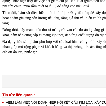
định; Thực hiện triệt để việc tiết giảm chi phí sản xuất (giảm tiêu hao 
phí sửa chữa, mua sắm thiết bị lẻ…) để nâng cao hiệu quả.
Theo dõi, bám sát diễn biến tình hình thị trường tiêu thụ để xây d
hoạt nhằm gia tăng sản lượng tiêu thụ, tăng giá thu về; điều chỉnh g
tăng.
Đồng thời, đẩy mạnh tiêu thụ xi măng rời vào các dự án hạ tầng gi
khai, đảm bảo cung cấp xi măng kịp thời, đáp ứng chất lượng ổn định
Đa dạng hóa sản phẩm phù hợp với các loại hình công trình xây d
nhau giúp mở rộng phạm vi khách hàng và thị trường, từ các công t
các dự án lớn, phức tạp.
Tin tức liên quan :
VIBM LÀM VIỆC VỚI ĐOÀN HIỆP HỘI KẾT CẤU KIM LOẠI XÂY