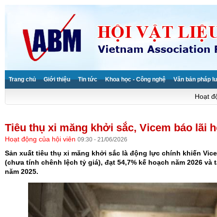
Trang chủ
Giới thiệu
Tin tức
Khoa học - Công nghệ
Văn bản pháp lu
Hoạt độ
Tiêu thụ xi măng khởi sắc, Vicem báo lãi 
Hoạt động của hội viên
09:30 - 21/06/2026
Sản xuất tiêu thụ xi măng khởi sắc là động lực chính khiến Vic
(chưa tính chênh lệch tỷ giá), đạt 54,7% kế hoạch năm 2026 và 
năm 2025.