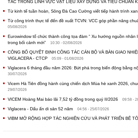
TÁC TRONG LĨNH VỰC VẬT LIỆU XÂY DỰNG VÀ TIÊU CHUẨN 
Từ kinh tế tuần hoàn, Sông Đà Cao Cường viết tiếp hành trình x
Từ công trình thực tế đến đề xuất TCVN: VCC góp phần nâng ch
05/08/2026
Eurowindow tổ chức thành công tọa đàm “ Xu hướng nguồn nhân lực
trong bối cảnh mới”
10:30 - 02/08/2026
CÔNG BỐ QUYẾT ĐỊNH CÔNG TÁC CÁN BỘ VÀ BÀN GIAO NHI
VIGLACERA - CTCP
05:09 - 01/08/2026
Viglacera 6 tháng đầu năm 2026: Bứt phá trong biến động bằng nội
30/07/2026
Vicem Hà Tiên đồng hành cùng chiến dịch Mùa hè xanh 2026, ch
29/07/2026
VICEM Hoàng Mai báo lãi 7,52 tỷ đồng trong quý II/2026
09:58 - 
Viglacera - Dấu ấn di sản 52 năm
04:56 - 25/07/2026
VIBM MỞ RỘNG HỢP TÁC NGHIÊN CỨU VÀ PHÁT TRIỂN BÊ 