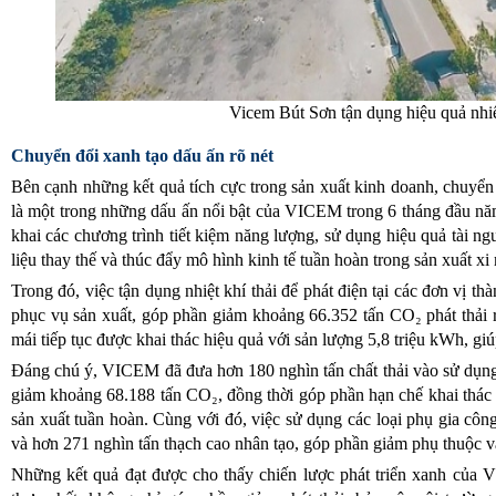
Vicem Bút Sơn tận dụng hiệu quả nhiệ
Chuyển đổi xanh tạo dấu ấn rõ nét
Bên cạnh những kết quả tích cực trong sản xuất kinh doanh, chuyển 
là một trong những dấu ấn nổi bật của VICEM trong 6 tháng đầu nă
khai các chương trình tiết kiệm năng lượng, sử dụng hiệu quả tài n
liệu thay thế và thúc đẩy mô hình kinh tế tuần hoàn trong sản xuất xi
Trong đó, việc tận dụng nhiệt khí thải để phát điện tại các đơn vị t
phục vụ sản xuất, góp phần giảm khoảng 66.352 tấn CO₂ phát thải r
mái tiếp tục được khai thác hiệu quả với sản lượng 5,8 triệu kWh, g
Đáng chú ý, VICEM đã đưa hơn 180 nghìn tấn chất thải vào sử dụng 
giảm khoảng 68.188 tấn CO₂, đồng thời góp phần hạn chế khai thác 
sản xuất tuần hoàn. Cùng với đó, việc sử dụng các loại phụ gia công 
và hơn 271 nghìn tấn thạch cao nhân tạo, góp phần giảm phụ thuộc v
Những kết quả đạt được cho thấy chiến lược phát triển xanh của 