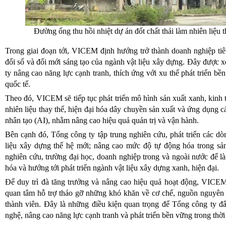
Đường ống thu hồi nhiệt dự án đốt chất thải làm nhiên liệ
Trong giai đoạn tới, VICEM định hướng trở thành doanh nghiệp ti
đổi số và đổi mới sáng tạo của ngành vật liệu xây dựng. Đây được 
ty nâng cao năng lực cạnh tranh, thích ứng với xu thế phát triển b
quốc tế.
Theo đó, VICEM sẽ tiếp tục phát triển mô hình sản xuất xanh, kinh
nhiên liệu thay thế, hiện đại hóa dây chuyền sản xuất và ứng dụng các
nhân tạo (AI), nhằm nâng cao hiệu quả quản trị và vận hành.
Bên cạnh đó, Tổng công ty tập trung nghiên cứu, phát triển các dòn
liệu xây dựng thế hệ mới; nâng cao mức độ tự động hóa trong sản
nghiên cứu, trường đại học, doanh nghiệp trong và ngoài nước để là
hóa và hướng tới phát triển ngành vật liệu xây dựng xanh, hiện đại.
Để duy trì đà tăng trưởng và nâng cao hiệu quả hoạt động, VICEM 
quan tâm hỗ trợ tháo gỡ những khó khăn về cơ chế, nguồn nguyên li
thành viên. Đây là những điều kiện quan trọng để Tổng công ty đ
nghệ, nâng cao năng lực cạnh tranh và phát triển bền vững trong thời 