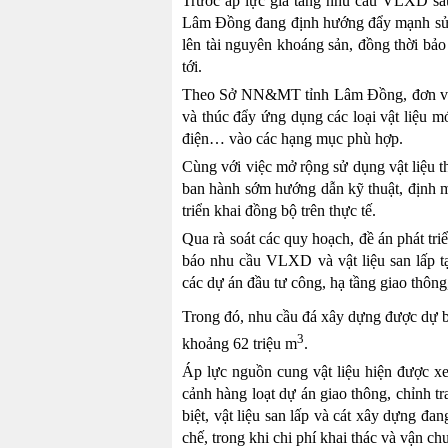
Trước áp lực gia tăng nhu cầu VLXD sa
Lâm Đồng đang định hướng đẩy mạnh sử dụ
lên tài nguyên khoáng sản, đồng thời bả
tới.
Theo Sở NN&MT tỉnh Lâm Đồng, đơn vị 
và thúc đẩy ứng dụng các loại vật liệu mới
điện… vào các hạng mục phù hợp.
Cùng với việc mở rộng sử dụng vật liệu 
ban hành sớm hướng dẫn kỹ thuật, định mứ
triển khai đồng bộ trên thực tế.
Qua rà soát các quy hoạch, đề án phát t
báo nhu cầu VLXD và vật liệu san lấp 
các dự án đầu tư công, hạ tầng giao thông,
Trong đó, nhu cầu đá xây dựng được dự b
3
khoảng 62 triệu m
.
Áp lực nguồn cung vật liệu hiện được xe
cảnh hàng loạt dự án giao thông, chỉnh tr
biệt, vật liệu san lấp và cát xây dựng đ
chế, trong khi chi phí khai thác và vận chu