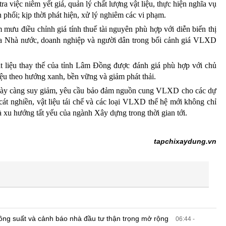
a việc niêm yết giá, quản lý chất lượng vật liệu, thực hiện nghĩa vụ
 phối; kịp thời phát hiện, xử lý nghiêm các vi phạm.
 mưu điều chỉnh giá tính thuế tài nguyên phù hợp với diễn biến thị
ữa Nhà nước, doanh nghiệp và người dân trong bối cảnh giá VLXD
t liệu thay thế của tỉnh Lâm Đồng được đánh giá phù hợp với chủ
iệu theo hướng xanh, bền vững và giảm phát thải.
 ngày càng suy giảm, yêu cầu bảo đảm nguồn cung VLXD cho các dự
 cát nghiền, vật liệu tái chế và các loại VLXD thế hệ mới không chỉ
à xu hướng tất yếu của ngành Xây dựng trong thời gian tới.
tapchixaydung.vn
công suất và cảnh báo nhà đầu tư thận trọng mở rộng
06:44 -