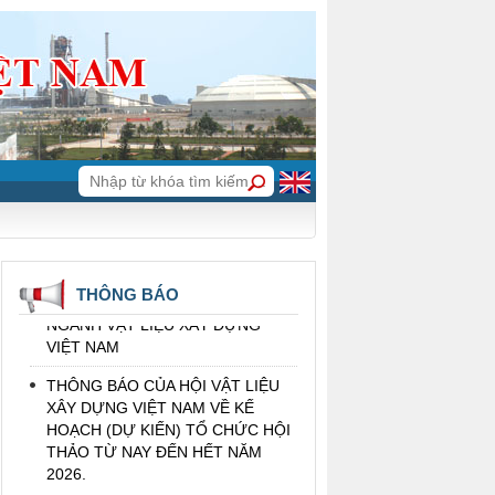
THÔNG BÁO CỦA HỘI VẬT LIỆU
XÂY DỰNG VIỆT NAM VỀ VIỆC BỔ
NHIỆM TRƯỞNG BAN ĐỐI NGOẠI
THÔNG BÁO TIN BUỒN
THÔNG BÁO (NHẮC LẠI) CỦA HỘI
VẬT LIỆU XÂY DỰNG VIỆT NAM
VỀ TỔ CHỨC HỘI THẢO: KHOA
HỌC CÔNG NGHỆ, ĐỎI MỚI
SÁNG TẠO, CHUYỂN ĐỔI SỐ VỚI
THÔNG BÁO
NGÀNH VẬT LIỆU XÂY DỰNG
VIỆT NAM
THÔNG BÁO CỦA HỘI VẬT LIỆU
XÂY DỰNG VIỆT NAM VỀ KẾ
HOẠCH (DỰ KIẾN) TỔ CHỨC HỘI
THẢO TỪ NAY ĐẾN HẾT NĂM
2026.
Thông báo của Hội Vật liệu xây