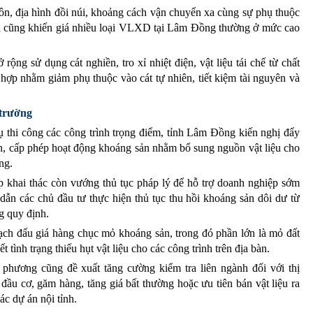
n, địa hình đồi núi, khoảng cách vận chuyển xa cùng sự phụ thuộc
ận cũng khiến giá nhiều loại VLXD tại Lâm Đồng thường ở mức cao
rộng sử dụng cát nghiền, tro xỉ nhiệt điện, vật liệu tái chế từ chất
hợp nhằm giảm phụ thuộc vào cát tự nhiên, tiết kiệm tài nguyên và
 trường
 thi công các công trình trọng điểm, tỉnh Lâm Đồng kiến nghị đẩy
n, cấp phép hoạt động khoáng sản nhằm bổ sung nguồn vật liệu cho
ng.
p khai thác còn vướng thủ tục pháp lý để hỗ trợ doanh nghiệp sớm
ẫn các chủ đầu tư thực hiện thủ tục thu hồi khoáng sản dôi dư từ
g quy định.
ch đấu giá hàng chục mỏ khoáng sản, trong đó phần lớn là mỏ đất
 tình trạng thiếu hụt vật liệu cho các công trình trên địa bàn.
phương cũng đề xuất tăng cường kiểm tra liên ngành đối với thị
ầu cơ, găm hàng, tăng giá bất thường hoặc ưu tiên bán vật liệu ra
ác dự án nội tỉnh.