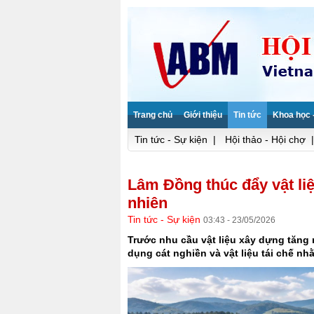
Trang chủ
Giới thiệu
Tin tức
Khoa học 
Tin tức - Sự kiện
|
Hội thảo - Hội chợ
|
Lâm Đồng thúc đẩy vật liệ
nhiên
Tin tức - Sự kiện
03:43 - 23/05/2026
Trước nhu cầu vật liệu xây dựng tăng
dụng cát nghiền và vật liệu tái chế nh