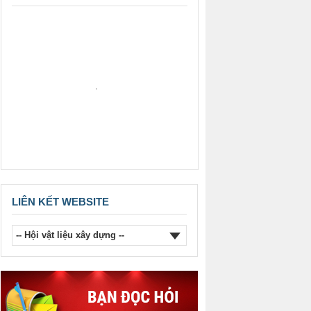
THẢO TỪ NAY ĐẾN HẾT NĂM
2026.
Thông báo của Hội Vật liệu xây
dựng Việt Nam về việc khen
thưởng Hội viên năm 2025.
LIÊN KẾT WEBSITE