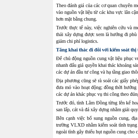
Theo đánh giá của các cơ quan chuyên mô
vào nguồn vật liệu từ các khu vực lân c
hơn mặt bằng chung.
Trước thực tế này, việc nghiên cứu và mở 
thải xây dựng được xem là hướng đi phù 
giảm chi phí logistics.
Tăng khai thác đi đôi với kiểm soát thị
Để chủ động nguồn cung vật liệu phục vụ
nhanh đấu giá quyền khai thác khoáng sả
các dự án đầu tư công và hạ tầng giao thô
Địa phương cũng sẽ rà soát các giấy phé
đưa mỏ vào hoạt động; đồng thời hướng d
các dự án khác phục vụ thi công theo đún
Trước đó, tỉnh Lâm Đồng từng lên kế hoạ
san lấp, cát và đá xây dựng nhằm giải quyết
Bên cạnh việc bổ sung nguồn cung, địa 
trường VLXD nhằm kiểm soát tình trạng đ
ngoài tỉnh gây thiếu hụt nguồn cung cho c