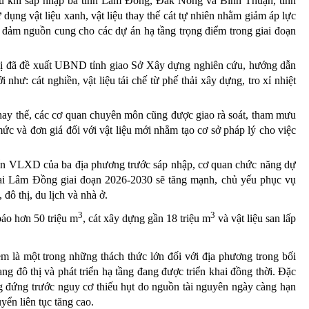
u khi sáp nhập ba tỉnh Lâm Đồng, Đắk Nông và Bình Thuận, tỉnh
ng vật liệu xanh, vật liệu thay thế cát tự nhiên nhằm giảm áp lực
o đảm nguồn cung cho các dự án hạ tầng trọng điểm trong giai đoạn
đã đề xuất UBND tỉnh giao Sở Xây dựng nghiên cứu, hướng dẫn
 như: cát nghiền, vật liệu tái chế từ phế thải xây dựng, tro xỉ nhiệt
thay thế, các cơ quan chuyên môn cũng được giao rà soát, tham mưu
c và đơn giá đối với vật liệu mới nhằm tạo cơ sở pháp lý cho việc
riển VLXD của ba địa phương trước sáp nhập, cơ quan chức năng dự
tại Lâm Đồng giai đoạn 2026-2030 sẽ tăng mạnh, chủ yếu phục vụ
 đô thị, du lịch và nhà ở.
3
3
áo hơn 50 triệu m
, cát xây dựng gần 18 triệu m
và vật liệu san lấp
m là một trong những thách thức lớn đối với địa phương trong bối
ang đô thị và phát triển hạ tầng đang được triển khai đồng thời. Đặc
ang đứng trước nguy cơ thiếu hụt do nguồn tài nguyên ngày càng hạn
yển liên tục tăng cao.