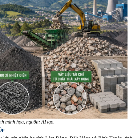
nh minh họa, nguồn: AI tạo.
hập