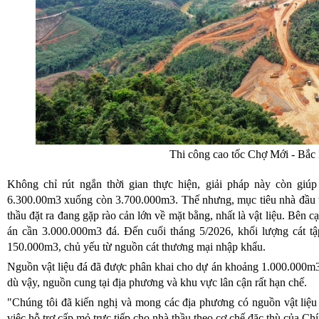
Thi công cao tốc Chợ Mới - Bắc
Không chỉ rút ngắn thời gian thực hiện, giải pháp này còn giú
6.300.00m3 xuống còn 3.700.000m3. Thế nhưng, mục tiêu nhà đầu
thầu đặt ra đang gặp rào cản lớn về mặt bằng, nhất là vật liệu. Bên
án cần 3.000.000m3 đá. Đến cuối tháng 5/2026, khối lượng cát t
150.000m3, chủ yếu từ nguồn cát thương mại nhập khẩu.
Nguồn vật liệu đá đã được phân khai cho dự án khoảng 1.000.000m
dù vậy, nguồn cung tại địa phương và khu vực lân cận rất hạn chế.
"Chúng tôi đã kiến nghị và mong các địa phương có nguồn vật li
việc hỗ trợ cấp mỏ trực tiếp cho nhà thầu theo cơ chế đặc thù của C