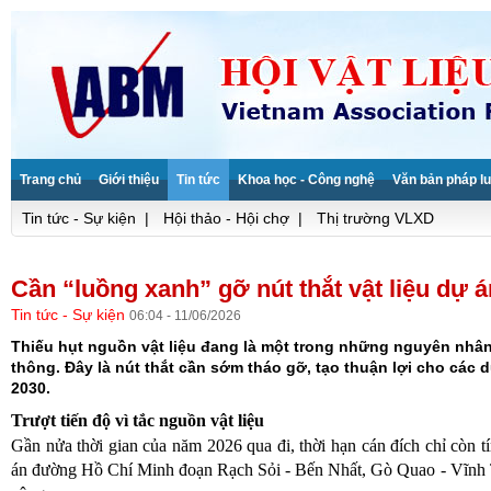
Trang chủ
Giới thiệu
Tin tức
Khoa học - Công nghệ
Văn bản pháp lu
Tin tức - Sự kiện
|
Hội thảo - Hội chợ
|
Thị trường VLXD
Cần “luồng xanh” gỡ nút thắt vật liệu dự á
Tin tức - Sự kiện
06:04 - 11/06/2026
Thiếu hụt nguồn vật liệu đang là một trong những nguyên nhân
thông. Đây là nút thắt cần sớm tháo gỡ, tạo thuận lợi cho các d
2030.
Trượt tiến độ vì tắc nguồn vật liệu
Gần nửa thời gian của năm 2026 qua đi, thời hạn cán đích chỉ còn t
án đường Hồ Chí Minh đoạn Rạch Sỏi - Bến Nhất, Gò Quao - Vĩnh Th