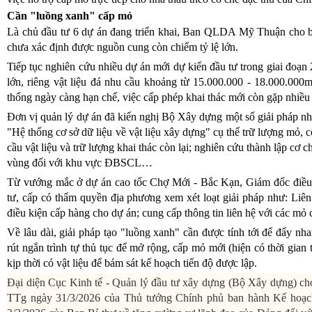
Cần "luồng xanh" cấp mỏ
Là chủ đầu tư 6 dự án đang triển khai, Ban QLDA Mỹ Thuận cho bi
chưa xác định được nguồn cung còn chiếm tỷ lệ lớn.
Tiếp tục nghiên cứu nhiều dự án mới dự kiến đầu tư trong giai đoạn 2
lớn, riêng vật liệu đá nhu cầu khoảng từ 15.000.000 - 18.000.000
thống ngày càng hạn chế, việc cấp phép khai thác mới còn gặp nhiều
Đơn vị quản lý dự án đã kiến nghị Bộ Xây dựng một số giải pháp n
"Hệ thống cơ sở dữ liệu về vật liệu xây dựng" cụ thể trữ lượng mỏ, c
cầu vật liệu và trữ lượng khai thác còn lại; nghiên cứu thành lập cơ 
vùng đối với khu vực ĐBSCL…
Từ vướng mắc ở dự án cao tốc Chợ Mới - Bắc Kạn, Giám đốc điều h
tư, cấp có thẩm quyền địa phương xem xét loạt giải pháp như: Liên 
điều kiện cấp hàng cho dự án; cung cấp thông tin liên hệ với các mỏ
Về lâu dài, giải pháp tạo "luồng xanh" cần được tính tới để đẩy n
rút ngắn trình tự thủ tục để mở rộng, cấp mỏ mới (hiện có thời gian 
kịp thời có vật liệu để bám sát kế hoạch tiến độ được lập.
Đại diện Cục Kinh tế - Quản lý đầu tư xây dựng (Bộ Xây dựng) cho
TTg ngày 31/3/2026 của Thủ tướng Chính phủ ban hành Kế hoạch