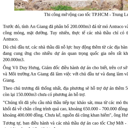
Thi công mở rộng cao tốc TP.HCM - Trung L
Trước đó, tỉnh An Giang đã phân bổ 200.000m3 đá từ mỏ Antraco v
công móng, mặt đường. Tuy nhiên, thực tế các nhà thầu chỉ có t
Antraco.
Dù chủ đầu tư, các nhà thầu đã nỗ lực huy động thêm từ các địa bà
đang cung ứng cho nhiều dự án quan trọng quốc gia nên rất k
200.000m3.
Ông Võ Duy Hưng, Giám đốc điều hành dự án cho biết, trên cơ s
và Môi trường An Giang đã làm việc với chủ đầu tư và đang làm 
Giang.
Theo chủ trương đã thống nhất, địa phương sẽ hỗ trợ dự án thêm 
còn lại 150.000m3 chưa có phương án hỗ trợ.
"Chúng tôi đã yêu cầu nhà thầu tiếp tục khảo sát, mua từ các mỏ t
khối đá về chân công trình quá cao, khoảng 650.000 - 700.000 đồng/
khoảng 400.000 đồng. Chưa kể, nguồn đá cũng khan hiếm", ông Hưn
Tương tự, ban điều hành và các nhà thầu dự án cao tốc Chợ Mới - 