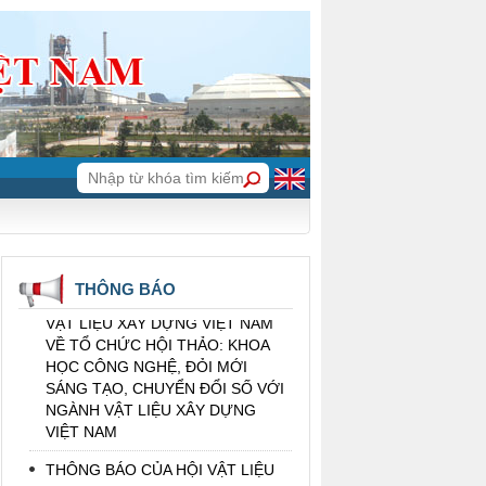
THÔNG BÁO CỦA HỘI VẬT LIỆU
XÂY DỰNG VIỆT NAM VỀ VIỆC BỔ
NHIỆM TRƯỞNG BAN ĐỐI NGOẠI
THÔNG BÁO TIN BUỒN
THÔNG BÁO (NHẮC LẠI) CỦA HỘI
THÔNG BÁO
VẬT LIỆU XÂY DỰNG VIỆT NAM
VỀ TỔ CHỨC HỘI THẢO: KHOA
HỌC CÔNG NGHỆ, ĐỎI MỚI
SÁNG TẠO, CHUYỂN ĐỔI SỐ VỚI
NGÀNH VẬT LIỆU XÂY DỰNG
VIỆT NAM
THÔNG BÁO CỦA HỘI VẬT LIỆU
XÂY DỰNG VIỆT NAM VỀ KẾ