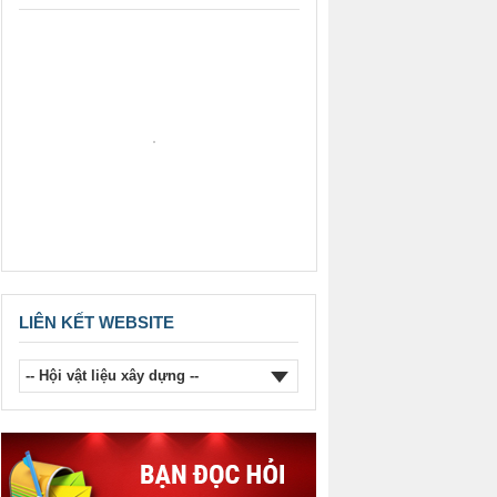
THÔNG BÁO CỦA HỘI VẬT LIỆU
XÂY DỰNG VIỆT NAM VỀ KẾ
HOẠCH (DỰ KIẾN) TỔ CHỨC HỘI
THẢO TỪ NAY ĐẾN HẾT NĂM
2026.
Thông báo của Hội Vật liệu xây
dựng Việt Nam về việc khen
thưởng Hội viên năm 2025.
LIÊN KẾT WEBSITE