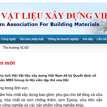
- Công nghệ
Văn bản pháp luật
Thông tin doanh nghiệp
Hỏi đáp
Liên hệ
Thị trường VLXD
ên mới
ủ tịch Hội Vật liệu xây dựng Việt Nam đã ký Quyết định số
n MBS Group là Hội viên tập thể của Hội
 trong lĩnh vực:
ẩm hóa chất xây dựng bao gồm: phụ gia cho bê tông và vữa
g, hóa chất và sơn chống thấm, sơn Epoxy, vữa trộn sẵn
n công nghiệp và các sản phẩm công nghiệp khác.