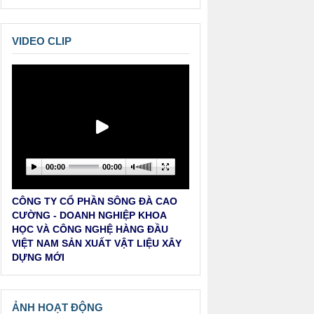
HOẠCH (DỰ KIẾN) TỔ CHỨC HỘI
THẢO TỪ NAY ĐẾN HẾT NĂM
2026.
VIDEO CLIP
Thông báo của Hội Vật liệu xây
dựng Việt Nam về việc khen
thưởng Hội viên năm 2025.
THÔNG BÁO CỦA HỘI VẬT LIỆU
XÂY DỰNG VIỆT NAM VỀ VIỆC BỔ
00:00
00:00
NHIỆM TRƯỞNG BAN ĐỐI NGOẠI
THÔNG BÁO TIN BUỒN
CÔNG TY CỔ PHẦN SÔNG ĐÀ CAO
CƯỜNG - DOANH NGHIỆP KHOA
THÔNG BÁO (NHẮC LẠI) CỦA HỘI
HỌC VÀ CÔNG NGHỆ HÀNG ĐẦU
VẬT LIỆU XÂY DỰNG VIỆT NAM
VIỆT NAM SẢN XUẤT VẬT LIỆU XÂY
VỀ TỔ CHỨC HỘI THẢO: KHOA
DỰNG MỚI
HỌC CÔNG NGHỆ, ĐỎI MỚI
SÁNG TẠO, CHUYỂN ĐỔI SỐ VỚI
NGÀNH VẬT LIỆU XÂY DỰNG
VIỆT NAM
ẢNH HOẠT ĐỘNG