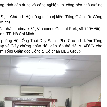
ng trình dân dụng và công nghiệp, thi công nền nhà xưởng
Đạt - Chủ tịch
Hội đồng quản trị
kiêm Tổng Giám đốc Công
46976)
òa nhà Landmark 81, Vinhomes Central Park, số 720A Điện
nh, TP. Hồ Chí Minh
n phòng Hội, Ông Thái Duy Sâm - Phó Chủ tịch kiêm Tổng
 nạp và Giấy chứng nhận Hội viên tập thể Hội VLXDVN cho
iêm Tổng Giám đốc Công ty Cổ phần MBS Group