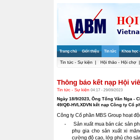
Trang chủ
Giới thiệu
Tin tức
Khoa học 
Tin tức - Sự kiện
|
Hội thảo - Hội chợ
|
Thông báo kết nạp Hội vi
Tin tức - Sự kiện
04:17 - 29/09/2023
Ngày 18/9/2023, Ông Tống Văn Nga - Ch
49/QĐ-HVLXDVN kết nạp Công ty Cổ phầ
Công ty Cổ phần MBS Group hoạt động
-
Sản xuất mua bán các sản ph
phụ gia cho sản xuất xi măn
cường độ cao, lớp phủ cho sà