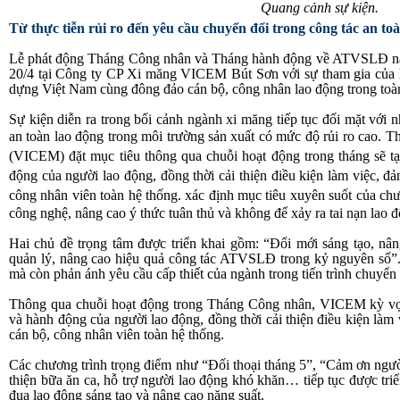
Quang cảnh sự kiện.
Từ thực tiễn rủi ro đến yêu cầu chuyển đổi trong công tác an to
Lễ phát động Tháng Công nhân và Tháng hành động về ATVSLĐ n
20/4 tại Công ty CP Xi măng VICEM Bút Sơn với sự tham gia của
dựng Việt Nam cùng đông đảo cán bộ, công nhân lao động trong toà
Sự kiện diễn ra trong bối cảnh ngành xi măng tiếp tục đối mặt với n
an toàn lao động trong môi trường sản xuất có mức độ rủi ro cao. T
(VICEM) đặt mục tiêu thông qua chuỗi hoạt động trong tháng sẽ tạ
động của người lao động, đồng thời cải thiện điều kiện làm việc, đ
công nhân viên toàn hệ thống.
xác định mục tiêu xuyên suốt của chư
công nghệ, nâng cao ý thức tuân thủ và không để xảy ra tai nạn lao 
Hai chủ đề trọng tâm được triển khai gồm: “Đổi mới sáng tạo, nâ
quản lý, nâng cao hiệu quả công tác ATVSLĐ trong kỷ nguyên số”.
mà còn phản ánh yêu cầu cấp thiết của ngành trong tiến trình chuyển 
Thông qua chuỗi hoạt động trong Tháng Công nhân, VICEM kỳ vọn
và hành động của người lao động, đồng thời cải thiện điều kiện làm
cán bộ, công nhân viên toàn hệ thống.
Các chương trình trọng điểm như “Đối thoại tháng 5”, “Cảm ơn ngườ
thiện bữa ăn ca, hỗ trợ người lao động khó khăn… tiếp tục được triể
đua lao động sáng tạo và nâng cao năng suất.