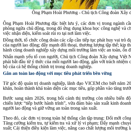
Ông Phạm Hoài Phương - Chủ tịch Công đoàn Xây dựn
Ông Phạm Hoài Phương đặc biệt lưu ý, các đơn vị trong ngành c
phòng ngừa chủ động, trong đó ứng dụng khoa học công nghệ và chu
việc nhận diện, kiểm soát rủi ro tại nơi làm việc.
Đồng thời, tổ chức công đoàn các cấp cần tiếp tục phát huy vai trò đ
của người lao động; đẩy mạnh đối thoại, thương lượng tập thể; kịp 
hành cùng doanh nghiệp xây dựng môi trường làm việc an toàn, ổn đị
Nhấn mạnh yếu tố con người, Chủ tịch Công đoàn Xây dựng Việt N
phải bắt đầu từ ý thức của mỗi người lao động, gắn với trách nhiệm
bộ của cả hệ thống chính trị trong doanh nghiệp.
Gắn an toàn lao động với mục tiêu phát triển bền vững
Từ góc độ quản trị doanh nghiệp, lãnh đạo VICEM cho biết năm 20
khăn, hoàn thành khá toàn diện các mục tiêu, góp phần vào tăng trưở
Bước sang năm 2026, trong bối cảnh thị trường còn nhiều biến độ
chiến lược “tiếp bước hành trình”, vừa đảm bảo sản xuất kinh doanh
người lao động và giữ vững an toàn trong sản xuất.
Theo đó, các đơn vị trong toàn hệ thống cần tập trung: Đổi mới cô
Tăng cường kiểm tra, tự kiểm tra và xử lý vi phạm; Đẩy mạnh chuy
xuất; Cải thiện điều kiện làm việc, nâng cao chất lượng môi trường 