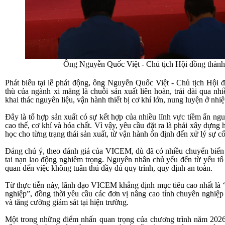
Ông Nguyễn Quốc Việt - Chủ tịch Hội đồng thành 
Phát biểu tại lễ phát động, ông Nguyễn Quốc Việt - Chủ tịch Hộ
thù của ngành xi măng là chuỗi sản xuất liên hoàn, trải dài qua n
khai thác nguyên liệu, vận hành thiết bị cơ khí lớn, nung luyện ở nhiệ
Đây là tổ hợp sản xuất có sự kết hợp của nhiều lĩnh vực tiềm ẩn ng
cao thế, cơ khí và hóa chất. Vì vậy, yêu cầu đặt ra là phải xây dựng 
học cho từng trạng thái sản xuất, từ vận hành ổn định đến xử lý sự cố v
Đáng chú ý, theo đánh giá của VICEM, dù đã có nhiều chuyển biến 
tai nạn lao động nghiêm trọng. Nguyên nhân chủ yếu đến từ yếu tố
quan đến việc không tuân thủ đầy đủ quy trình, quy định an toàn.
Từ thực tiễn này, lãnh đạo VICEM khẳng định mục tiêu cao nhất là 
nghiệp”, đồng thời yêu cầu các đơn vị nâng cao tính chuyên nghiệp t
và tăng cường giám sát tại hiện trường.
Một trong những điểm nhấn quan trọng của chương trình năm 202