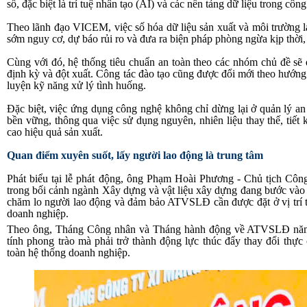
số, đặc biệt là trí tuệ nhân tạo (AI) và các nền tảng dữ liệu trong c
Theo lãnh đạo VICEM, việc số hóa dữ liệu sản xuất và môi trường 
sớm nguy cơ, dự báo rủi ro và đưa ra biện pháp phòng ngừa kịp thời, t
Cùng với đó, hệ thống tiêu chuẩn an toàn theo các nhóm chủ đề sẽ 
định kỳ và đột xuất. Công tác đào tạo cũng được đổi mới theo hướng 
luyện kỹ năng xử lý tình huống.
Đặc biệt, việc ứng dụng công nghệ không chỉ dừng lại ở quản lý an 
bền vững, thông qua việc sử dụng nguyên, nhiên liệu thay thế, tiết
cao hiệu quả sản xuất.
Quan điểm xuyên suốt, lấy người lao động là trung tâm
Phát biểu tại lễ phát động, ông Phạm Hoài Phương - Chủ tịch C
trong bối cảnh ngành Xây dựng và vật liệu xây dựng đang bước vào
chăm lo người lao động và đảm bảo ATVSLĐ cần được đặt ở vị trí tr
doanh nghiệp.
Theo ông, Tháng Công nhân và Tháng hành động về ATVSLĐ năm 
tính phong trào mà phải trở thành động lực thúc đẩy thay đổi thực
toàn hệ thống doanh nghiệp.