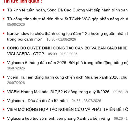
Tin tức liên quan :
Từ kinh tế tuần hoàn, Sông Đà Cao Cường viết tiếp hành trình x
Từ công trình thực tế đến đề xuất TCVN: VCC góp phần nâng ch
05/08/2026
Eurowindow tổ chức thành công tọa đàm “ Xu hướng nguồn nhân lực
trong bối cảnh mới”
10:30 - 02/08/2026
CÔNG BỐ QUYẾT ĐỊNH CÔNG TÁC CÁN BỘ VÀ BÀN GIAO NHI
VIGLACERA - CTCP
05:09 - 01/08/2026
Viglacera 6 tháng đầu năm 2026: Bứt phá trong biến động bằng nội
30/07/2026
Vicem Hà Tiên đồng hành cùng chiến dịch Mùa hè xanh 2026, ch
29/07/2026
VICEM Hoàng Mai báo lãi 7,52 tỷ đồng trong quý II/2026
09:58 - 
Viglacera - Dấu ấn di sản 52 năm
04:56 - 25/07/2026
VIBM MỞ RỘNG HỢP TÁC NGHIÊN CỨU VÀ PHÁT TRIỂN BÊ 
Viglacera tiếp tục sứ mệnh tiên phong Xanh và bền vững
06:26 - 