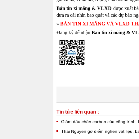
Bản tin xi măng & VLXD
được xuất bản
đưa ra cái nhìn bao quát và các dự báo n
»
BẢN TIN XI MĂNG VÀ VLXD THÁ
Đăng ký để nhận
Bản tin xi măng & V
Tin tức liên quan :
Giảm dấu chân carbon của công trình: B
Thái Nguyên gỡ điểm nghẽn vật liệu, b