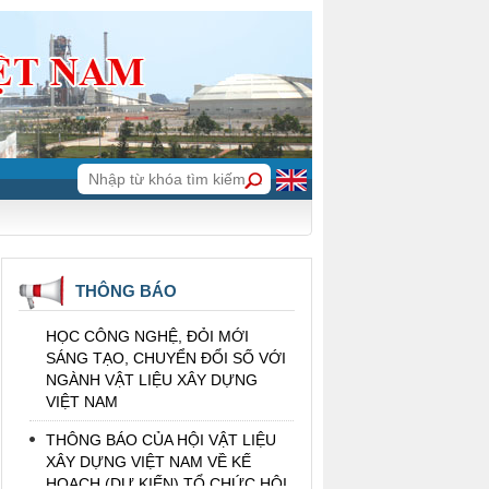
THÔNG BÁO CỦA HỘI VẬT LIỆU
XÂY DỰNG VIỆT NAM VỀ VIỆC BỔ
NHIỆM TRƯỞNG BAN ĐỐI NGOẠI
THÔNG BÁO TIN BUỒN
THÔNG BÁO (NHẮC LẠI) CỦA HỘI
VẬT LIỆU XÂY DỰNG VIỆT NAM
THÔNG BÁO
VỀ TỔ CHỨC HỘI THẢO: KHOA
HỌC CÔNG NGHỆ, ĐỎI MỚI
SÁNG TẠO, CHUYỂN ĐỔI SỐ VỚI
NGÀNH VẬT LIỆU XÂY DỰNG
VIỆT NAM
THÔNG BÁO CỦA HỘI VẬT LIỆU
XÂY DỰNG VIỆT NAM VỀ KẾ
HOẠCH (DỰ KIẾN) TỔ CHỨC HỘI
THẢO TỪ NAY ĐẾN HẾT NĂM