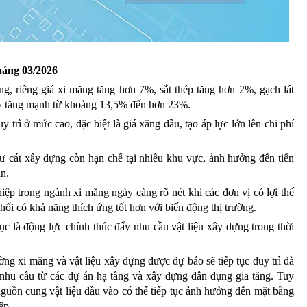
háng 03/2026
ộng, riêng giá xi măng tăng hơn 7%, sắt thép tăng hơn 2%, gạch lát
xây tăng mạnh từ khoảng 13,5% đến hơn 23%.
uy trì ở mức cao, đặc biệt là giá xăng dầu, tạo áp lực lớn lên chi phí
ư cát xây dựng còn hạn chế tại nhiều khu vực, ảnh hưởng đến tiến
án.
ệp trong ngành xi măng ngày càng rõ nét khi các đơn vị có lợi thế
ối có khả năng thích ứng tốt hơn với biến động thị trường.
tục là động lực chính thúc đẩy nhu cầu vật liệu xây dựng trong thời
ường xi măng và vật liệu xây dựng được dự báo sẽ tiếp tục duy trì đà
i nhu cầu từ các dự án hạ tầng và xây dựng dân dụng gia tăng. Tuy
nguồn cung vật liệu đầu vào có thể tiếp tục ảnh hưởng đến mặt bằng
ệp.