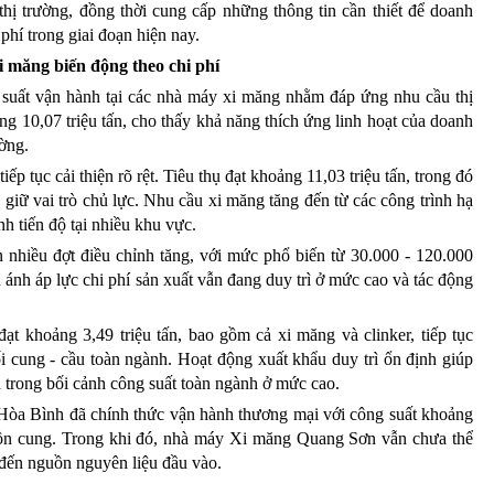
hị trường, đồng thời cung cấp những thông tin cần thiết để doanh
phí trong giai đoạn hiện nay.
xi măng biến động theo chi phí
 suất vận hành tại các nhà máy xi măng nhằm đáp ứng nhu cầu thị
ng 10,07 triệu tấn, cho thấy khả năng thích ứng linh hoạt của doanh
ường.
ếp tục cải thiện rõ rệt. Tiêu thụ đạt khoảng 11,03 triệu tấn, trong đó
à giữ vai trò chủ lực. Nhu cầu xi măng tăng đến từ các công trình hạ
 tiến độ tại nhiều khu vực.
 nhiều đợt điều chỉnh tăng, với mức phổ biến từ 30.000 - 120.000
 ánh áp lực chi phí sản xuất vẫn đang duy trì ở mức cao và tác động
ạt khoảng 3,49 triệu tấn, bao gồm cả xi măng và clinker, tiếp tục
ối cung - cầu toàn ngành. Hoạt động xuất khẩu duy trì ổn định giúp
 trong bối cảnh công suất toàn ngành ở mức cao.
òa Bình đã chính thức vận hành thương mại với công suất khoảng
uồn cung. Trong khi đó, nhà máy Xi măng Quang Sơn vẫn chưa thể
 đến nguồn nguyên liệu đầu vào.