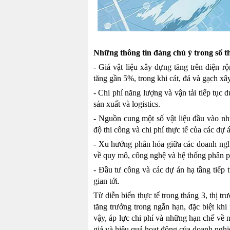
Những thông tin đáng chú ý trong số t
- Giá vật liệu xây dựng tăng trên diện r
tăng gần 5%, trong khi cát, đá và gạch 
- Chi phí năng lượng và vận tải tiếp tục d
sản xuất và logistics.
- Nguồn cung một số vật liệu đầu vào nh
độ thi công và chi phí thực tế của các dự 
- Xu hướng phân hóa giữa các doanh nghi
về quy mô, công nghệ và hệ thống phân ph
- Đầu tư công và các dự án hạ tầng tiếp 
gian tới.
Từ diễn biến thực tế trong tháng 3, thị tr
tăng trưởng trong ngắn hạn, đặc biệt kh
vậy, áp lực chi phí và những hạn chế về 
giá và hiệu quả hoạt động của doanh nghi