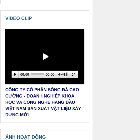
2026.
Thông báo của Hội Vật liệu xây
VIDEO CLIP
dựng Việt Nam về việc khen
thưởng Hội viên năm 2025.
THÔNG BÁO CỦA HỘI VẬT LIỆU
XÂY DỰNG VIỆT NAM VỀ VIỆC BỔ
NHIỆM TRƯỞNG BAN ĐỐI NGOẠI
00:00
00:00
THÔNG BÁO TIN BUỒN
THÔNG BÁO (NHẮC LẠI) CỦA HỘI
CÔNG TY CỔ PHẦN SÔNG ĐÀ CAO
VẬT LIỆU XÂY DỰNG VIỆT NAM
CƯỜNG - DOANH NGHIỆP KHOA
VỀ TỔ CHỨC HỘI THẢO: KHOA
HỌC VÀ CÔNG NGHỆ HÀNG ĐẦU
HỌC CÔNG NGHỆ, ĐỎI MỚI
VIỆT NAM SẢN XUẤT VẬT LIỆU XÂY
SÁNG TẠO, CHUYỂN ĐỔI SỐ VỚI
DỰNG MỚI
NGÀNH VẬT LIỆU XÂY DỰNG
VIỆT NAM
ẢNH HOẠT ĐỘNG
THÔNG BÁO CỦA HỘI VẬT LIỆU