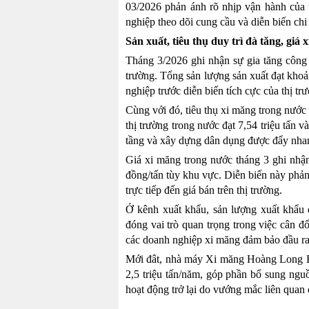
03/2026 phản ánh rõ nhịp vận hành của t
nghiệp theo dõi cung cầu và diễn biến chi 
Sản xuất, tiêu thụ duy trì đà tăng, giá 
Tháng 3/2026 ghi nhận sự gia tăng công
trường. Tổng sản lượng sản xuất đạt khoả
nghiệp trước diễn biến tích cực của thị tr
Cùng với đó, tiêu thụ xi măng trong nước ti
thị trường trong nước đạt 7,54 triệu tấn v
tầng và xây dựng dân dụng được đẩy nhanh
Giá xi măng trong nước tháng 3 ghi nhận
đồng/tấn tùy khu vực. Diễn biến này phản
trực tiếp đến giá bán trên thị trường.
Ở kênh xuất khẩu, sản lượng xuất khẩu đ
đóng vai trò quan trọng trong việc cân đ
các doanh nghiệp xi măng đảm bảo đầu ra
Mới đât, nhà máy Xi măng Hoàng Long H
2,5 triệu tấn/năm, góp phần bổ sung ng
hoạt động trở lại do vướng mắc liên quan