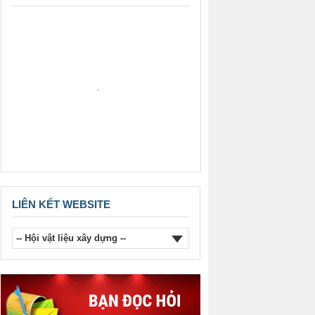
XÂY DỰNG VIỆT NAM VỀ KẾ
HOẠCH (DỰ KIẾN) TỔ CHỨC HỘI
THẢO TỪ NAY ĐẾN HẾT NĂM
2026.
Thông báo của Hội Vật liệu xây
dựng Việt Nam về việc khen
thưởng Hội viên năm 2025.
LIÊN KẾT WEBSITE