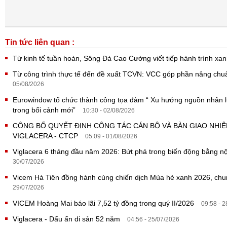
Tin tức liên quan :
Từ kinh tế tuần hoàn, Sông Đà Cao Cường viết tiếp hành trình x
Từ công trình thực tế đến đề xuất TCVN: VCC góp phần nâng ch
05/08/2026
Eurowindow tổ chức thành công tọa đàm “ Xu hướng nguồn nhân lực
trong bối cảnh mới”
10:30 - 02/08/2026
CÔNG BỐ QUYẾT ĐỊNH CÔNG TÁC CÁN BỘ VÀ BÀN GIAO NHI
VIGLACERA - CTCP
05:09 - 01/08/2026
Viglacera 6 tháng đầu năm 2026: Bứt phá trong biến động bằng nội
30/07/2026
Vicem Hà Tiên đồng hành cùng chiến dịch Mùa hè xanh 2026, ch
29/07/2026
VICEM Hoàng Mai báo lãi 7,52 tỷ đồng trong quý II/2026
09:58 - 
Viglacera - Dấu ấn di sản 52 năm
04:56 - 25/07/2026