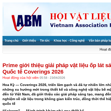
Trang chủ
Giới thiệu
Tin tức
Khoa học - Công nghệ
Văn bản pháp lu
Hoạt độ
Prime giới thiệu giải pháp vật liệu ốp lát s
Quốc tế Coverings 2026
Hoạt động của hội viên
05:58 - 23/04/2026
Hoa Kỳ — Coverings 2026, triển lãm gạch và đá tự nhiên lớn nhất
những xu hướng mới trong thiết kế và công nghệ vật liệu bề mặt
đến từ Việt Nam, đã giới thiệu các giải pháp sáng tạo, mang đến
nghiệm về vật liệu trong không gian kiến trúc, đồng thời thể h
quốc tế
“Sojourn” — Hành trình khám phá qua thiết kế