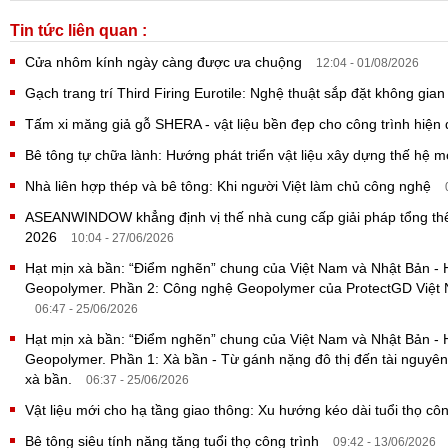
Tin tức liên quan :
Cửa nhôm kính ngày càng được ưa chuộng
12:04 - 01/08/2026
Gạch trang trí Third Firing Eurotile: Nghệ thuật sắp đặt không gia
Tấm xi măng giả gỗ SHERA - vật liệu bền đẹp cho công trình hiện
Bê tông tự chữa lành: Hướng phát triển vật liệu xây dựng thế hệ 
Nhà liên hợp thép và bê tông: Khi người Việt làm chủ công nghệ
ASEANWINDOW khẳng định vị thế nhà cung cấp giải pháp tổng thể
2026
10:04 - 27/06/2026
Hạt mịn xà bần: “Điểm nghẽn” chung của Việt Nam và Nhật Bản -
Geopolymer. Phần 2: Công nghệ Geopolymer của ProtectGD Việt N
06:47 - 25/06/2026
Hạt mịn xà bần: “Điểm nghẽn” chung của Việt Nam và Nhật Bản -
Geopolymer. Phần 1: Xà bần - Từ gánh nặng đô thị đến tài nguyên
xà bần.
06:37 - 25/06/2026
Vật liệu mới cho hạ tầng giao thông: Xu hướng kéo dài tuổi thọ cô
Bê tông siêu tính năng tăng tuổi thọ công trình
09:42 - 13/06/2026