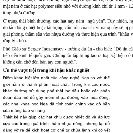
mật nằm ở các hạt polymer siêu nhỏ với đường kính chỉ từ 1 mm - 1,
tông nhựa đường.
Ở trạng thái bình thường, các hạt này nằm "ngủ yên". Tuy nhiên, n
do tác động nhiệt hoặc tải trọng, cấu trúc của các vi nang này sẽ bị
giải phóng, thấm sâu vào nhựa đường và thực hiện quá trình "khâu 
ứng lý - hóa.
Phó Giáo sư Sergey Inozemtsev - trưởng dự án - cho biết: "Độ tin c
tiếp đến kinh tế quốc gia. Chúng tôi tập trung tạo ra loại vật liệu 
không cần chờ đến bàn tay con người”.
Ưu thế vượt trội trong khí hậu khắc nghiệt
Điểm khác biệt lớn nhất của công nghệ Nga so với thế
giới nằm ở thành phần hoạt chất. Trong khi các nước
khác thường sử dụng phế thải lọc dầu hoặc các phân
đoạn dầu mỏ dễ gây mềm nhựa đường vào mùa đông,
các nhà khoa học Nga đã tính toán chính xác độ bền
của màng bao vi nang.
Thiết kế này giúp các hạt chịu được nhiệt độ và áp lực
cực cao trong quá trình thảm nhựa nóng, nhưng lại dễ
dàng vỡ ra để kích hoạt cơ chế tự chữa lành khi có vết