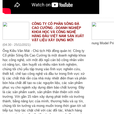
CÔNG TY CỔ PHẦN SÔNG ĐÀ
CAO CƯỜNG - DOANH NGHIỆP
KHOA HỌC VÀ CÔNG NGHỆ
HÀNG ĐẦU VIỆT NAM SẢN XUẤT
VẬT LIỆU XÂY DỰNG MỚI
nung Model Pr
(04:30 - 25/11/2021)
Ông Kiều Văn Mát - Chủ tịch Hội đồng quản trị: Công ty
Cổ phần Sông Đà Cao Cường là một doanh nghiệp khoa
học công nghệ, với một đội ngũ cán bộ công nhân viên
có năng lực, tâm huyết và nhiều năm kinh nghiệm,
chúng tôi chủ yếu tập trung vào lĩnh vực nghiên cứu,
thiết kế, chế tạo công nghệ và đầu tư trong lĩnh vực xử
lý các chất thải rắn của nhà máy nhiệt điện than và phân
bón hóa chất để tạo ra các nguyên liệu, các sản phẩm
phục vụ cho ngành xây dựng đảm bảo chất lượng. Đây
là các sản phẩm xanh, sản phẩm thân thiện với môi
trường. Với gần 15 năm xây dựng phát triển và trưởng
thành, bằng năng lực của mình, thương hiệu và uy tín,
chúng tôi tin tưởng và mong muốn trong thời gian tới sẽ
tiếp tục hợp tác chặt chẽ với các đối tác, khách hàng