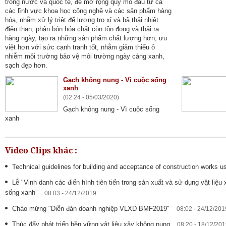
trong nước và quốc tế, để mở rộng quy mô đầu tư cả
các lĩnh vực khoa học công nghệ và các sản phẩm hàng
hóa, nhằm xử lý triệt để lượng tro xỉ và bã thải nhiệt
điện than, phân bón hóa chất còn tồn đọng và thải ra
hàng ngày, tạo ra những sản phẩm chất lượng hơn, ưu
việt hơn với sức cạnh tranh tốt, nhằm giảm thiểu ô
nhiễm môi trường bảo vệ môi trường ngày càng xanh,
sạch đẹp hơn.
Gạch không nung - Vì cuộc sống
xanh
(02:24 - 05/03/2020)
Gạch không nung - Vì cuộc sống
xanh
Video Clips khác :
Technical guidelines for building and acceptance of construction works u
Lễ "Vinh danh các điển hình tiên tiến trong sản xuất và sử dụng vật liệ
sống xanh”
08:03 - 24/12/2019
Chào mừng "Diễn đàn doanh nghiệp VLXD BMF2019"
08:02 - 24/12/201
Thúc đẩy phát triển bền vững vật liệu xây không nung
08:20 - 18/12/20