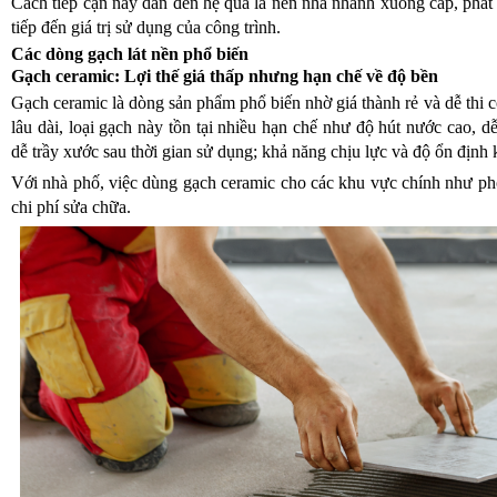
Cách tiếp cận này dẫn đến hệ quả là nền nhà nhanh xuống cấp, phát 
tiếp đến giá trị sử dụng của công trình.
Các dòng gạch lát nền phổ biến
Gạch ceramic: Lợi thế giá thấp nhưng hạn chế về độ bền
Gạch ceramic là dòng sản phẩm phổ biến nhờ giá thành rẻ và dễ thi 
lâu dài, loại gạch này tồn tại nhiều hạn chế như độ hút nước cao, 
dễ trầy xước sau thời gian sử dụng; khả năng chịu lực và độ ổn định
Với nhà phố, việc dùng gạch ceramic cho các khu vực chính như phòn
chi phí sửa chữa.