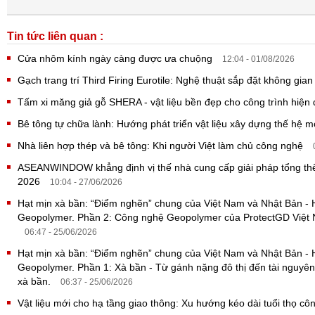
Tin tức liên quan :
Cửa nhôm kính ngày càng được ưa chuộng
12:04 - 01/08/2026
Gạch trang trí Third Firing Eurotile: Nghệ thuật sắp đặt không gia
Tấm xi măng giả gỗ SHERA - vật liệu bền đẹp cho công trình hiện
Bê tông tự chữa lành: Hướng phát triển vật liệu xây dựng thế hệ 
Nhà liên hợp thép và bê tông: Khi người Việt làm chủ công nghệ
ASEANWINDOW khẳng định vị thế nhà cung cấp giải pháp tổng thể
2026
10:04 - 27/06/2026
Hạt mịn xà bần: “Điểm nghẽn” chung của Việt Nam và Nhật Bản -
Geopolymer. Phần 2: Công nghệ Geopolymer của ProtectGD Việt N
06:47 - 25/06/2026
Hạt mịn xà bần: “Điểm nghẽn” chung của Việt Nam và Nhật Bản -
Geopolymer. Phần 1: Xà bần - Từ gánh nặng đô thị đến tài nguyên
xà bần.
06:37 - 25/06/2026
Vật liệu mới cho hạ tầng giao thông: Xu hướng kéo dài tuổi thọ cô