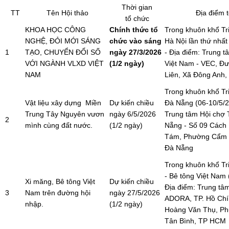
Thời gian
TT
Tên Hội thảo
Địa điểm 
tổ chức
KHOA HỌC CÔNG
Chính thức tổ
Trong khuôn khổ Tri
NGHỆ, ĐỎI MỚI SÁNG
chức vào sáng
Hà Nội lần thứ nhất
1
TẠO, CHUYỂN ĐỔI SỐ
ngày 27/3/2026
- Địa điểm: Trung t
VỚI NGÀNH VLXD VIỆT
(1/2 ngày)
Việt Nam - VEC, Đ
NAM
Liên, Xã Đông Anh,
Trong khuôn khổ Tri
Vật liệu xây dựng Miền
Dự kiến chiều
Đà Nẵng (06-10/5/
Trung Tây Nguyên vươn
ngày 6/5/2026
Trung tâm Hội chợ 
2
mình cùng đất nước.
(1/2 ngày)
Nẵng - Số 09 Cách
Tám, Phường Cẩm 
Đà Nẵng
Trong khuôn khổ Tr
- Bê tông Việt Nam 
Xi măng, Bê tông Việt
Dự kiến chiều
Địa điểm: Trung tâ
3
Nam trên đường hội
ngày 27/5/2026
ADORA, TP. Hồ Chí
nhập.
(1/2 ngày)
Hoàng Văn Thụ, Ph
Tân Bình, TP HCM