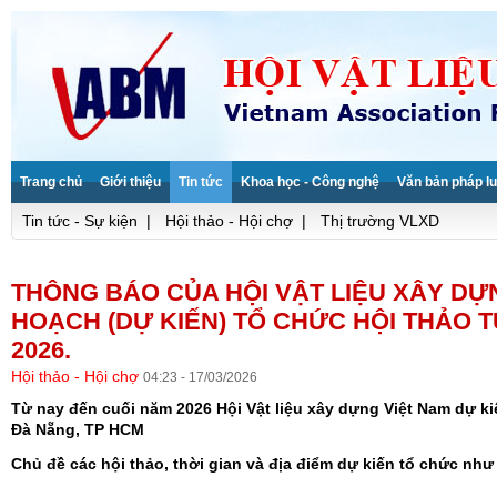
Trang chủ
Giới thiệu
Tin tức
Khoa học - Công nghệ
Văn bản pháp lu
Tin tức - Sự kiện
|
Hội thảo - Hội chợ
|
Thị trường VLXD
THÔNG BÁO CỦA HỘI VẬT LIỆU XÂY DỰ
HOẠCH (DỰ KIẾN) TỔ CHỨC HỘI THẢO 
2026.
Hội thảo - Hội chợ
04:23 - 17/03/2026
Từ nay đến cuối năm 2026 Hội Vật liệu xây dựng Việt Nam dự kiế
Đà Nẵng, TP HCM
Chủ đề các hội thảo, thời gian và địa điểm dự kiến tổ chức như