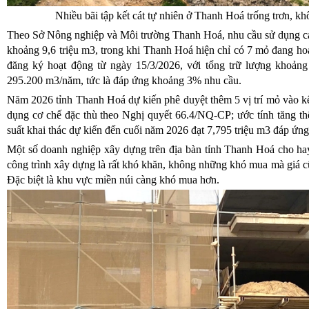
Nhiều bãi tập kết cát tự nhiên ở Thanh Hoá trống trơn, kh
Theo Sở Nông nghiệp và Môi trường Thanh Hoá, nhu cầu sử dụng c
khoảng 9,6 triệu m3, trong khi Thanh Hoá hiện chỉ có 7 mỏ đang h
đăng ký hoạt động từ ngày 15/3/2026, với tổng trữ lượng khoảng 
295.200 m3/năm, tức là đáp ứng khoảng 3% nhu cầu.
Năm 2026 tỉnh Thanh Hoá dự kiến phê duyệt thêm 5 vị trí mỏ vào k
dụng cơ chế đặc thù theo Nghị quyết 66.4/NQ-CP; ước tính tăng th
suất khai thác dự kiến đến cuối năm 2026 đạt 7,795 triệu m3 đáp ứn
Một số doanh nghiệp xây dựng trên địa bàn tỉnh Thanh Hoá cho ha
công trình xây dựng là rất khó khăn, không những khó mua mà giá c
Đặc biệt là khu vực miền núi càng khó mua hơn.