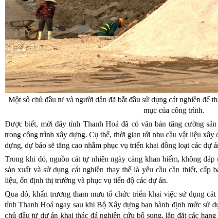
Một số chủ đầu tư và người dân đã bắt đầu sử dụng cát nghiền để tha
mục của công trình.
Được biết, mới đây tỉnh Thanh Hoá đã có văn bản tăng cường sản x
trong công trình xây dựng. Cụ thể, thời gian tới nhu cầu vật liệu xây d
dựng, dự báo sẽ tăng cao nhằm phục vụ triển khai đồng loạt các dự á
Trong khi đó, nguồn cát tự nhiên ngày càng khan hiếm, không đáp
sản xuất và sử dụng cát nghiền thay thế là yêu cầu cần thiết, cấ
liệu, ổn định thị trường và phục vụ tiến độ các dự án.
Qua đó, khẩn trương tham mưu tổ chức triển khai việc sử dụng cát n
tỉnh Thanh Hoá ngay sau khi Bộ Xây dựng ban hành định mức sử dụ
chủ đầu tư dự án khai thác đá nghiên cứu bổ sung, lắp đặt các hạng